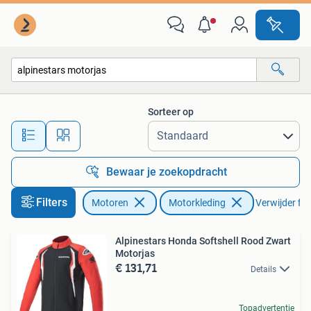
Kleding | Motorkleding
Sorteer op
Alle afstanden…
Bewaar je zoekopdracht
Filters
Motoren
Motorkleding
Verwijder filt
Alpinestars Honda Softshell Rood Zwart
Motorjas
€ 131,71
Details
Topadvertentie