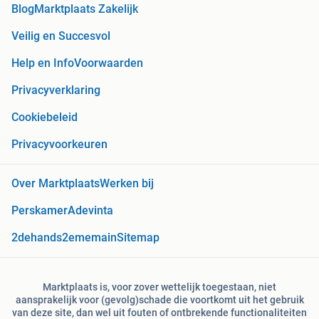
Blog
Marktplaats Zakelijk
Veilig en Succesvol
Help en Info
Voorwaarden
Privacyverklaring
Cookiebeleid
Privacyvoorkeuren
Over Marktplaats
Werken bij
Perskamer
Adevinta
2dehands
2ememain
Sitemap
Marktplaats is, voor zover wettelijk toegestaan, niet
aansprakelijk voor (gevolg)schade die voortkomt uit het gebruik
van deze site, dan wel uit fouten of ontbrekende functionaliteiten