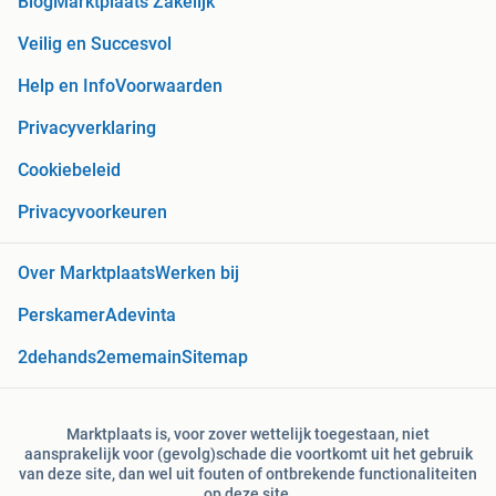
Blog
Marktplaats Zakelijk
Veilig en Succesvol
Help en Info
Voorwaarden
Privacyverklaring
Cookiebeleid
Privacyvoorkeuren
Over Marktplaats
Werken bij
Perskamer
Adevinta
2dehands
2ememain
Sitemap
Marktplaats is, voor zover wettelijk toegestaan, niet
aansprakelijk voor (gevolg)schade die voortkomt uit het gebruik
van deze site, dan wel uit fouten of ontbrekende functionaliteiten
op deze site.