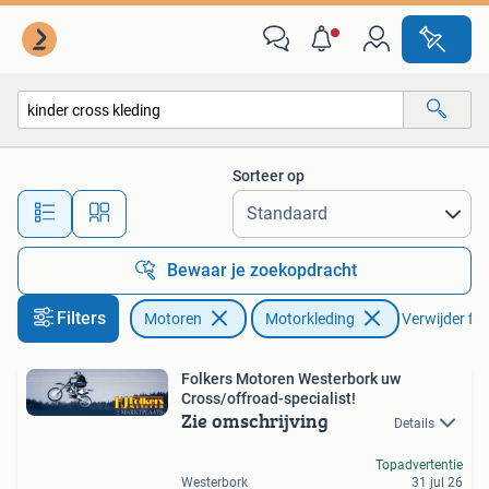
Kleding | Motorkleding
Sorteer op
Alle afstanden…
Bewaar je zoekopdracht
Filters
Motoren
Motorkleding
Verwijder filt
Folkers Motoren Westerbork uw
Cross/offroad-specialist!
Zie omschrijving
Details
Topadvertentie
Westerbork
31 jul 26