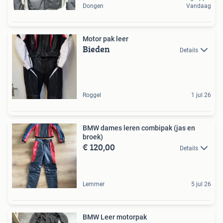
Dongen
Vandaag
Motor pak leer
Bieden
Details
Roggel
1 jul 26
BMW dames leren combipak (jas en
broek)
€ 120,00
Details
Lemmer
5 jul 26
BMW Leer motorpak