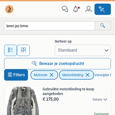
Kleding | Motorkleding
Sorteer op
Alle afstanden…
Bewaar je zoekopdracht
Filters
Motoren
Motorkleding
Verwijder filt
Gebruikte motorkleding te koop
aangeboden
€ 175,00
Details
Dagtopper