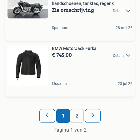
handschoenen, tanktas, regenk
Zie omschrijving
Details
Spannum
28 mei 26
BMW MotorJack Furka
€ 745,00
Details
IJsselstein
23 jul 26
1
2
Pagina 1 van 2