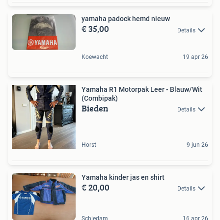
yamaha padock hemd nieuw
€ 35,00
Details
Koewacht
19 apr 26
Yamaha R1 Motorpak Leer - Blauw/Wit
(Combipak)
Bieden
Details
Horst
9 jun 26
Yamaha kinder jas en shirt
€ 20,00
Details
Schiedam
16 apr 26