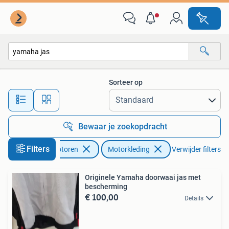
Kleding | Motorkleding
Sorteer op
Alle afstanden…
Bewaar je zoekopdracht
Filters
Motoren
Motorkleding
Verwijder filters
Originele Yamaha doorwaai jas met
bescherming
€ 100,00
Details