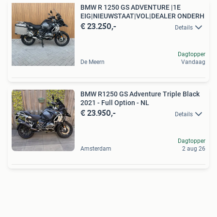
BMW R 1250 GS ADVENTURE |1E
EIG|NIEUWSTAAT|VOL|DEALER ONDERH
€ 23.250,-
Details
Dagtopper
De Meern
Vandaag
BMW R1250 GS Adventure Triple Black
2021 - Full Option - NL
€ 23.950,-
Details
Dagtopper
Amsterdam
2 aug 26