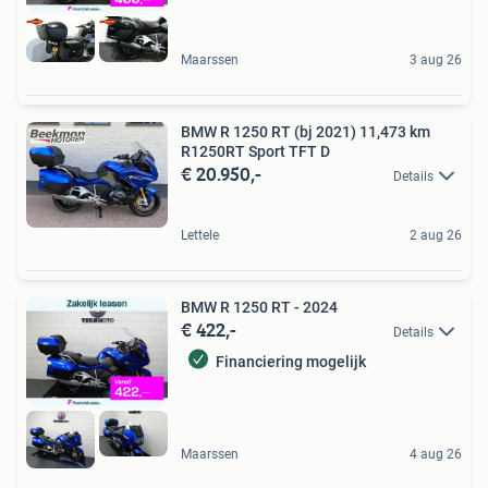
Maarssen
3 aug 26
BMW R 1250 RT (bj 2021) 11,473 km
R1250RT Sport TFT D
€ 20.950,-
Details
Lettele
2 aug 26
BMW R 1250 RT - 2024
€ 422,-
Details
Financiering mogelijk
Maarssen
4 aug 26