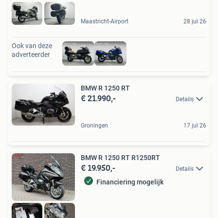
Maastricht-Airport
28 jul 26
Ook van deze
adverteerder
BMW R 1250 RT
€ 21.990,-
Details
Groningen
17 jul 26
BMW R 1250 RT R1250RT
€ 19.950,-
Details
Financiering mogelijk