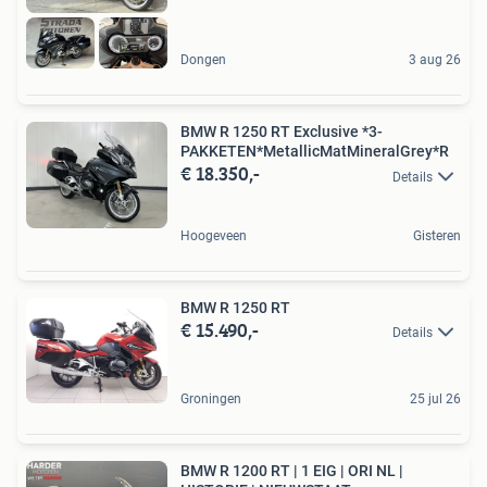
Dongen
3 aug 26
BMW R 1250 RT Exclusive *3-
PAKKETEN*MetallicMatMineralGrey*R
€ 18.350,-
Details
Hoogeveen
Gisteren
BMW R 1250 RT
€ 15.490,-
Details
Groningen
25 jul 26
BMW R 1200 RT | 1 EIG | ORI NL |