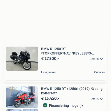
BMW R 1250 RT
*TOPKOFFER*NAVI*KEYLESS*3-
€ 17.800,-
PAKKETEN*R1250RT
Details
Hoogeveen
Gisteren
BMW R 1250 RT r1250rt (2019) *3 delig
kofferset*
€ 15.450,-
Details
Financiering mogelijk