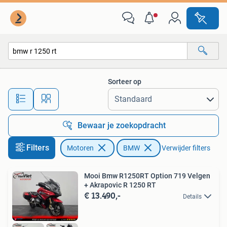
Motoren | BMW
Sorteer op
Alle afstanden…
Bewaar je zoekopdracht
Filters
Motoren
BMW
Verwijder filters
Mooi Bmw R1250RT Option 719 Velgen
+ Akrapovic R 1250 RT
€ 13.490,-
Details