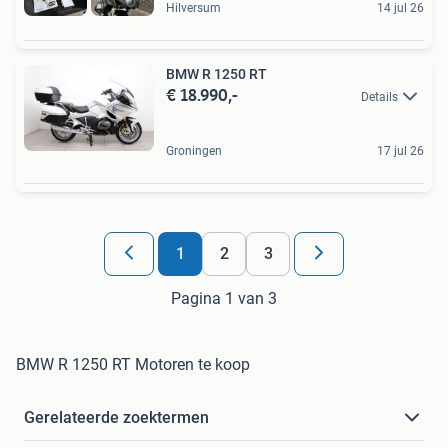
Hilversum
14 jul 26
BMW R 1250 RT
€ 18.990,-
Details
Groningen
17 jul 26
1
2
3
Pagina 1 van 3
BMW R 1250 RT Motoren te koop
Gerelateerde zoektermen