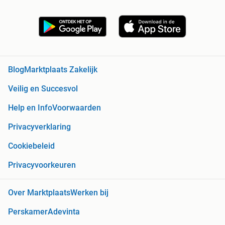
Blog
Marktplaats Zakelijk
Veilig en Succesvol
Help en Info
Voorwaarden
Privacyverklaring
Cookiebeleid
Privacyvoorkeuren
Over Marktplaats
Werken bij
Perskamer
Adevinta