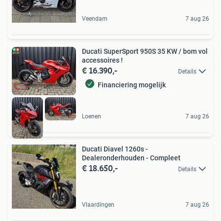
Veendam
7 aug 26
Ducati SuperSport 950S 35 KW / bom vol
accessoires !
€ 16.390,-
Details
Financiering mogelijk
Loenen
7 aug 26
Ducati Diavel 1260s -
Dealeronderhouden - Compleet
€ 18.650,-
Details
Vlaardingen
7 aug 26