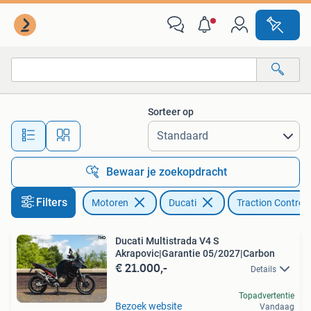
Motoren | Ducati
Sorteer op
Alle afstanden…
Bewaar je zoekopdracht
Filters
Motoren
Ducati
Traction Control
Ducati Multistrada V4 S
Akrapovic|Garantie 05/2027|Carbon
€ 21.000,-
Details
Topadvertentie
Bezoek website
Vandaag