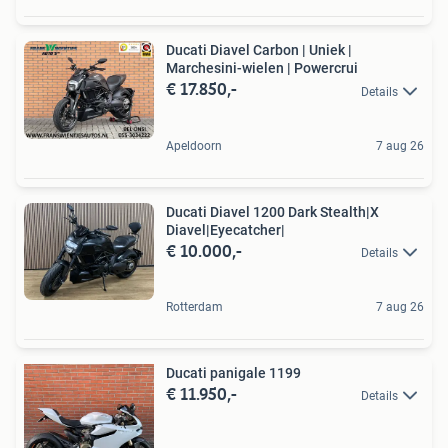
Ducati Diavel Carbon | Uniek |
Marchesini-wielen | Powercrui
€ 17.850,-
Details
Apeldoorn
7 aug 26
Ducati Diavel 1200 Dark Stealth|X
Diavel|Eyecatcher|
€ 10.000,-
Details
Rotterdam
7 aug 26
Ducati panigale 1199
€ 11.950,-
Details