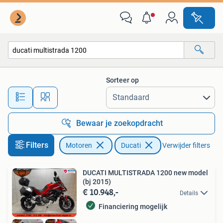
Motoren | Ducati
Sorteer op
Alle afstanden…
Bewaar je zoekopdracht
Filters
Motoren
Ducati
Verwijder filters
DUCATI MULTISTRADA 1200 new model
(bj 2015)
€ 10.948,-
Details
Financiering mogelijk