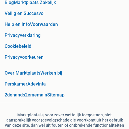
Blog
Marktplaats Zakelijk
Veilig en Succesvol
Help en Info
Voorwaarden
Privacyverklaring
Cookiebeleid
Privacyvoorkeuren
Over Marktplaats
Werken bij
Perskamer
Adevinta
2dehands
2ememain
Sitemap
Marktplaats is, voor zover wettelijk toegestaan, niet
aansprakelijk voor (gevolg)schade die voortkomt uit het gebruik
van deze site, dan wel uit fouten of ontbrekende functionaliteiten