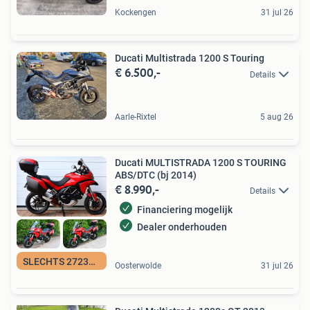
Kockengen
31 jul 26
Ducati Multistrada 1200 S Touring
€ 6.500,-
Details
Aarle-Rixtel
5 aug 26
Ducati MULTISTRADA 1200 S TOURING
ABS/DTC (bj 2014)
€ 8.990,-
Details
Financiering mogelijk
Dealer onderhouden
SLECHTS 27235KM
Oosterwolde
31 jul 26