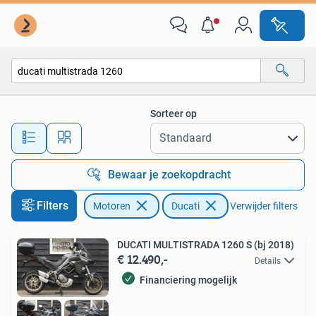
Motoren | Ducati
Sorteer op
Alle afstanden…
Bewaar je zoekopdracht
Filters
Motoren
Ducati
Verwijder filters
DUCATI MULTISTRADA 1260 S (bj 2018)
€ 12.490,-
Details
Financiering mogelijk