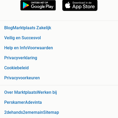
Blog
Marktplaats Zakelijk
Veilig en Succesvol
Help en Info
Voorwaarden
Privacyverklaring
Cookiebeleid
Privacyvoorkeuren
Over Marktplaats
Werken bij
Perskamer
Adevinta
2dehands
2ememain
Sitemap