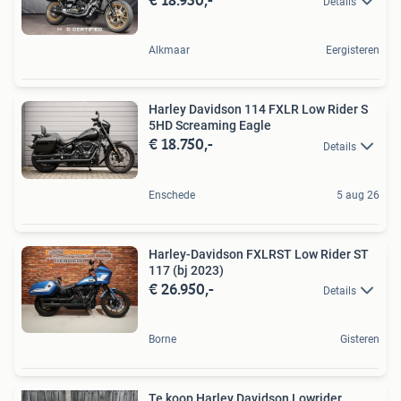
Details
Alkmaar
Eergisteren
Harley Davidson 114 FXLR Low Rider S
5HD Screaming Eagle
€ 18.750,-
Details
Enschede
5 aug 26
Harley-Davidson FXLRST Low Rider ST
117 (bj 2023)
€ 26.950,-
Details
Borne
Gisteren
Te koop Harley Davidson Lowrider