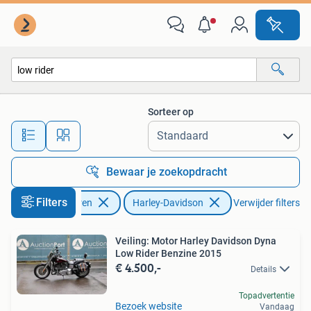
Motoren | Harley-Davidson
Sorteer op
Alle afstanden…
Bewaar je zoekopdracht
Filters
Motoren
Harley-Davidson
Verwijder filters
Veiling: Motor Harley Davidson Dyna
Low Rider Benzine 2015
€ 4.500,-
Details
Topadvertentie
Bezoek website
Vandaag