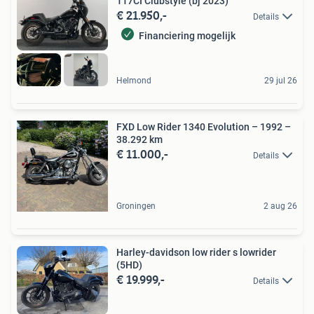
117CI Clubstyle (bj 2023)
€ 21.950,-
Details
Financiering mogelijk
Helmond
29 jul 26
FXD Low Rider 1340 Evolution – 1992 –
38.292 km
€ 11.000,-
Details
Groningen
2 aug 26
Harley-davidson low rider s lowrider
(5HD)
€ 19.999,-
Details