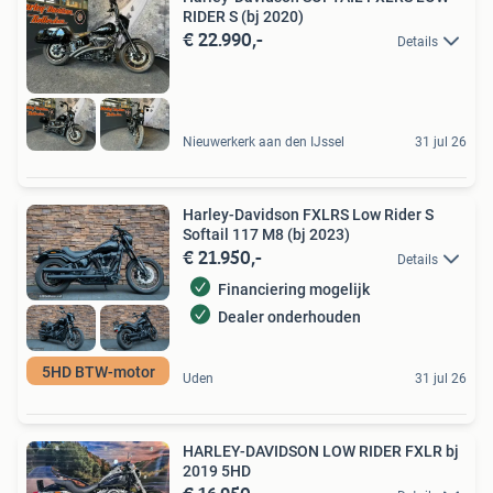
RIDER S (bj 2020)
€ 22.990,-
Details
Nieuwerkerk aan den IJssel
31 jul 26
Harley-Davidson FXLRS Low Rider S
Softail 117 M8 (bj 2023)
€ 21.950,-
Details
Financiering mogelijk
Dealer onderhouden
5HD BTW-motor
Uden
31 jul 26
HARLEY-DAVIDSON LOW RIDER FXLR bj
2019 5HD