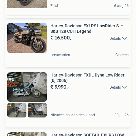
Zeist
6 aug 26
Harley-Davidson FXLRS LowRider S .–
S&S 128 CUI | Legend
€ 16.500,-
Details
Leeuwarden
Gisteren
Harley-Davidson FXDL Dyna Low Rider
(bj 2006)
€ 9.990,-
Details
Nieuwerkerk aan den IJssel
30 jul 26
Harley-Davidson SOFTAIL FXLRS LOW