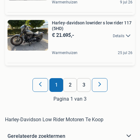
Warmenhuizen
9 jul 26
Harley-davidson lowrider s low rider 117
(5HD)
€ 21.695,-
Details
Warmenhuizen
25 jul 26
1
2
3
Pagina 1 van 3
Harley-Davidson Low Rider Motoren Te Koop
Gerelateerde zoektermen