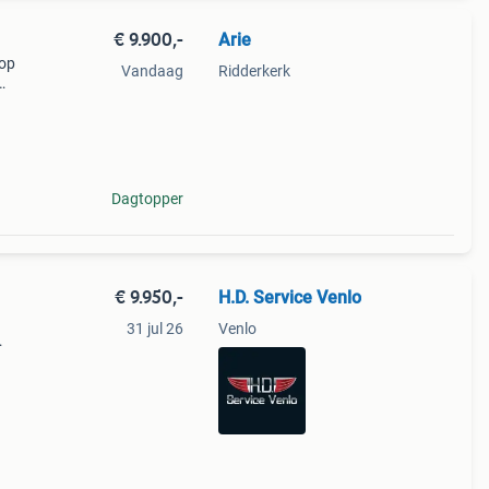
€ 9.900,-
Arie
 op
Vandaag
Ridderkerk
Dagtopper
€ 9.950,-
H.D. Service Venlo
31 jul 26
Venlo
harley