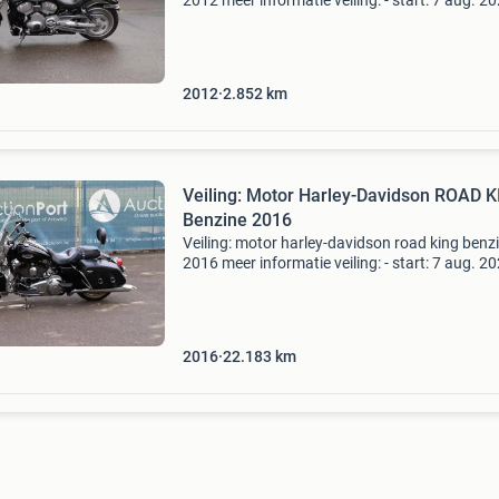
2012 meer informatie veiling: - start: 7 aug. 20
Sluitdatum: 20 aug. 2026 - Website:
https:www.auctionport.be/nl/lot/harley/259
segment: cruise
2012
2.852
km
Veiling: Motor Harley-Davidson ROAD 
Benzine 2016
Veiling: motor harley-davidson road king benz
2016 meer informatie veiling: - start: 7 aug. 20
Sluitdatum: 20 aug. 2026 - Website:
https:www.auctionport.be/nl/lot/harley/259
segment: cruiser
2016
22.183
km