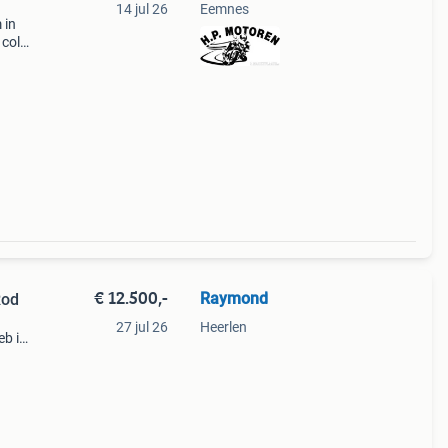
14 jul 26
Eemnes
 in
 color
er:
e v
€ 12.500,-
Raymond
Rod
27 jul 26
Heerlen
eb ik