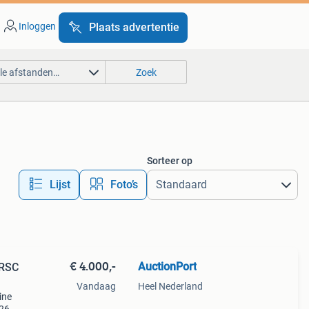
Inloggen
Plaats advertentie
lle afstanden…
Zoek
Sorteer op
Lijst
Foto’s
€ 4.000,-
AuctionPort
VRSC
Vandaag
Heel Nederland
ine