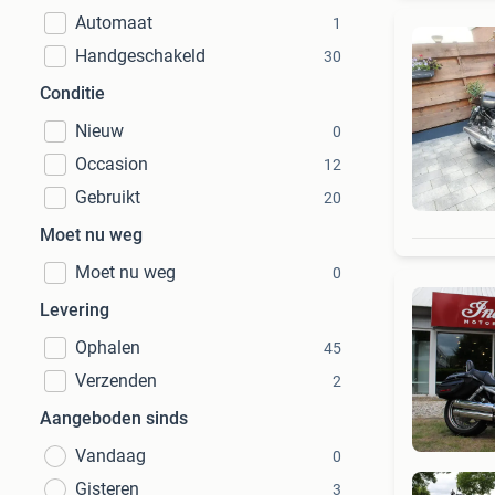
Automaat
1
Handgeschakeld
30
Conditie
Nieuw
0
Occasion
12
Gebruikt
20
Moet nu weg
Moet nu weg
0
Levering
Ophalen
45
Verzenden
2
Aangeboden sinds
Vandaag
0
Gisteren
3