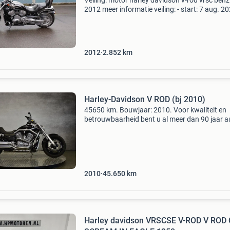
Veiling: motor harley davidson v-rod vrsc benz
2012 meer informatie veiling: - start: 7 aug. 20
Sluitdatum: 20 aug. 2026 - Website:
https:www.auctionport.be/nl/lot/harley/259
segment: cruise
2012
2.852
km
Harley-Davidson V ROD (bj 2010)
45650 km. Bouwjaar: 2010. Voor kwaliteit en
betrouwbaarheid bent u al meer dan 90 jaar 
het juiste adres bij motoport wormerveer. Wij
hebben een groot aanbod nieuwe en gebruikt
motoren en... Harle
2010
45.650
km
Harley davidson VRSCSE V-ROD V ROD