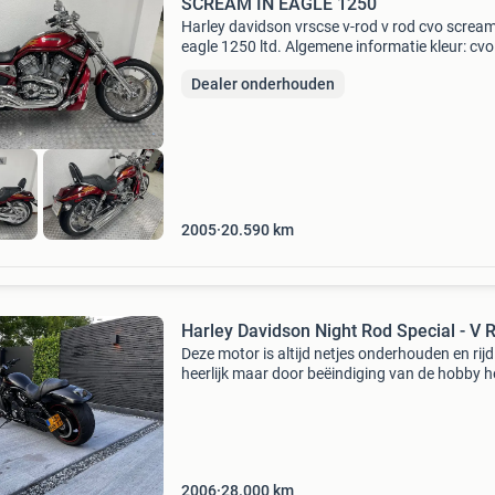
SCREAM IN EAGLE 1250
Harley davidson vrscse v-rod v rod cvo scream
eagle 1250 ltd. Algemene informatie kleur: cvo
pearl red metallic / gold stripe referentienumm
Dealer onderhouden
6807 kenteken: 56-ms-gt technische informati
2005
20.590
km
Harley Davidson Night Rod Special - V 
Deze motor is altijd netjes onderhouden en rijd
heerlijk maar door beëindiging van de hobby h
besloten om hem toch maar te verkopen.
2006
28.000
km