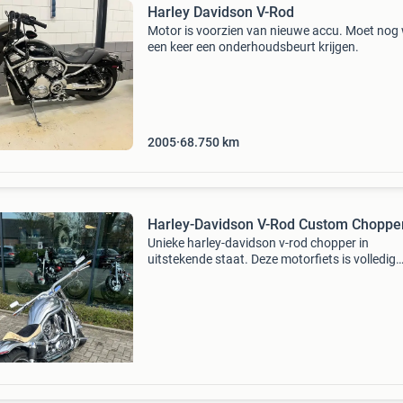
Harley Davidson V-Rod
Motor is voorzien van nieuwe accu. Moet nog 
een keer een onderhoudsbeurt krijgen.
2005
68.750
km
Harley-Davidson V-Rod Custom Choppe
Unieke harley-davidson v-rod chopper in
uitstekende staat. Deze motorfiets is volledig
gecustomized met een opvallende zilveren lak
vlammenpatroon, brede achterband 300 bree
chromen accenten. E