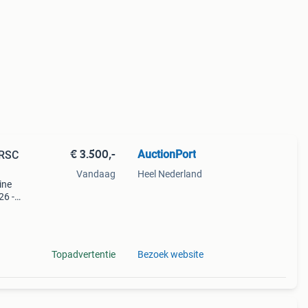
€ 3.500,-
AuctionPort
VRSC
Vandaag
Heel Nederland
ine
26 -
739
Topadvertentie
Bezoek website