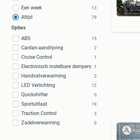
Een week
13
Altijd
79
Opties
ABS
15
Cardan-aandrijving
2
Cruise Control
1
Electronisch instelbare dempers
1
Handvatverwarming
2
LED Verlichting
12
Quickshifter
0
Sportuitlaat
19
Traction Control
2
Zadelverwarming
0