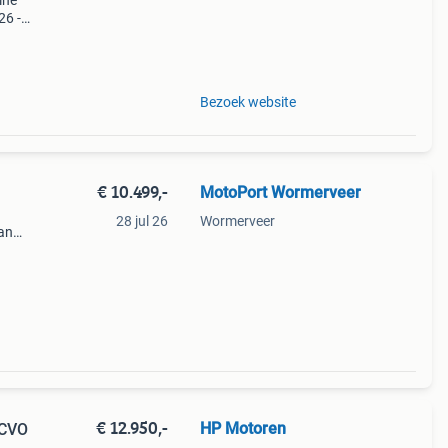
ine
26 -
751
Bezoek website
€ 10.499,-
MotoPort Wormerveer
28 jul 26
Wormerveer
aan
e
€ 12.950,-
HP Motoren
 CVO