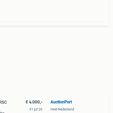
€ 4.000,-
AuctionPort
VRSC
31 jul 26
Heel Nederland