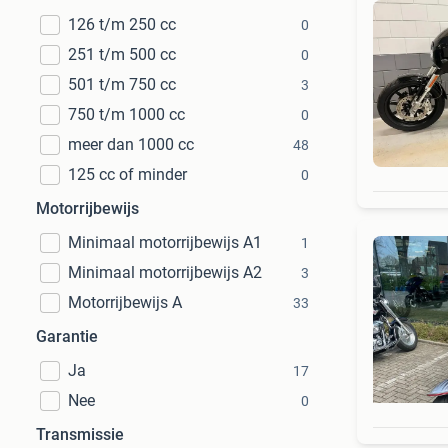
126 t/m 250 cc
0
251 t/m 500 cc
0
501 t/m 750 cc
3
750 t/m 1000 cc
0
meer dan 1000 cc
48
125 cc of minder
0
Motorrijbewijs
Minimaal motorrijbewijs A1
1
Minimaal motorrijbewijs A2
3
Motorrijbewijs A
33
Garantie
Ja
17
Nee
0
Transmissie