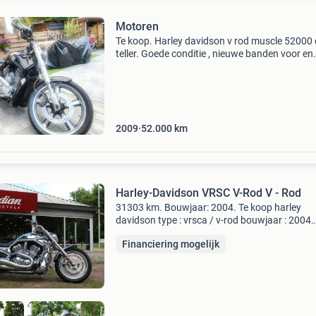
Motoren
Te koop. Harley davidson v rod muscle 52000
teller. Goede conditie , nieuwe banden voor en
achter. Verse olie en oliefilter
2009
52.000
km
Harley-Davidson VRSC V-Rod V - Rod
31303 km. Bouwjaar: 2004. Te koop harley
davidson type : vrsca / v-rod bouwjaar : 2004
kmstand : 31.303 Motorinhoud : 1131 cc 6
Financiering mogelijk
versnellingen kleur zlver / chroom zeer mooie 
v-rod vele... Harle