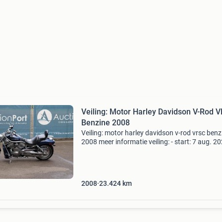
Veiling: Motor Harley Davidson V-Rod 
Benzine 2008
Veiling: motor harley davidson v-rod vrsc benz
2008 meer informatie veiling: - start: 7 aug. 20
Sluitdatum: 20 aug. 2026 - Website:
https:www.auctionport.be/nl/lot/harley/259
segment: cruise
2008
23.424
km