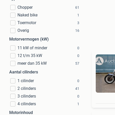
Chopper
61
Naked bike
1
Toermotor
3
Overig
16
Motorvermogen (kW)
11 kW of minder
0
12 t/m 35 kW
0
meer dan 35 kW
57
Aantal cilinders
1 cilinder
0
2 cilinders
41
3 cilinders
0
4 cilinders
1
Motorinhoud