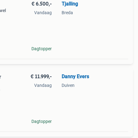
€ 6.500,-
Tjalling
wel
Vandaag
Breda
Dagtopper
€ 11.999,-
Danny Evers
r
Vandaag
Duiven
 en
d en
Dagtopper