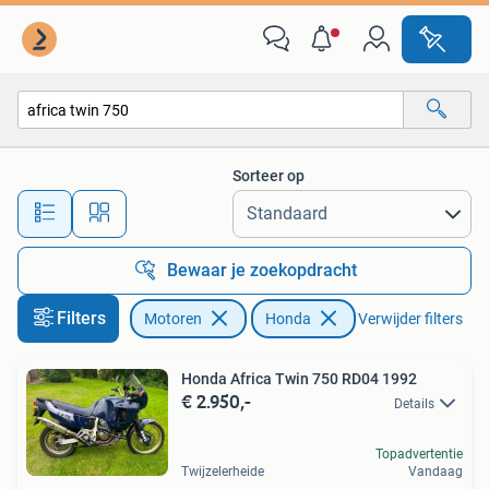
Motoren | Honda
Sorteer op
Alle afstanden…
Bewaar je zoekopdracht
Filters
Motoren
Honda
Verwijder filters
Honda Africa Twin 750 RD04 1992
€ 2.950,-
Details
Topadvertentie
Twijzelerheide
Vandaag