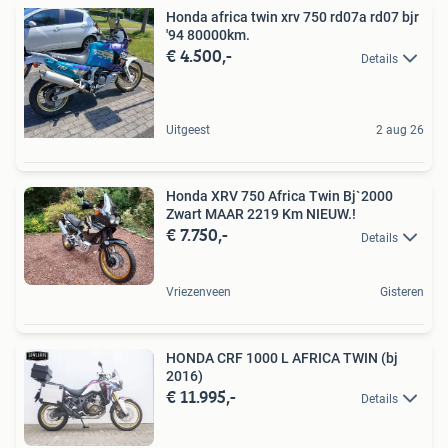
Honda africa twin xrv 750 rd07a rd07 bjr
'94 80000km.
€ 4.500,-
Details
Uitgeest
2 aug 26
Honda XRV 750 Africa Twin Bj`2000
Zwart MAAR 2219 Km NIEUW.!
€ 7.750,-
Details
Vriezenveen
Gisteren
HONDA CRF 1000 L AFRICA TWIN (bj
2016)
€ 11.995,-
Details