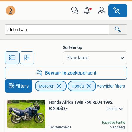
Motoren | Honda
Sorteer op
Alle afstanden…
Bewaar je zoekopdracht
Filters
Motoren
Honda
Verwijder filters
Honda Africa Twin 750 RD04 1992
€ 2.950,-
Details
Topadvertentie
Twijzelerheide
Vandaag