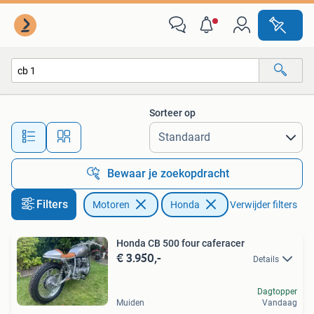
Motoren | Honda
Sorteer op
Alle afstanden…
Bewaar je zoekopdracht
Filters
Motoren
Honda
Verwijder filters
Honda CB 500 four caferacer
€ 3.950,-
Details
Dagtopper
Muiden
Vandaag