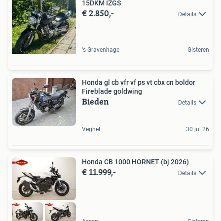
15DKM IZGS
€ 2.850,-
Details
's-Gravenhage
Gisteren
Honda gl cb vfr vf ps vt cbx cn boldor
Fireblade goldwing
Bieden
Details
Veghel
30 jul 26
Honda CB 1000 HORNET (bj 2026)
€ 11.999,-
Details