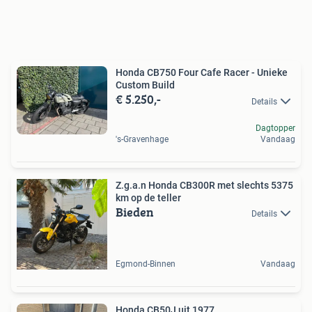
Honda CB750 Four Cafe Racer - Unieke
Custom Build
€ 5.250,-
Details
Dagtopper
's-Gravenhage
Vandaag
Z.g.a.n Honda CB300R met slechts 5375
km op de teller
Bieden
Details
Egmond-Binnen
Vandaag
Honda CB50J uit 1977