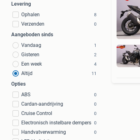
Levering
Ophalen
8
Verzenden
0
Aangeboden sinds
Vandaag
1
Gisteren
2
Een week
4
Altijd
11
Opties
ABS
0
Cardan-aandrijving
0
Cruise Control
0
Electronisch instelbare dempers
0
Handvatverwarming
0