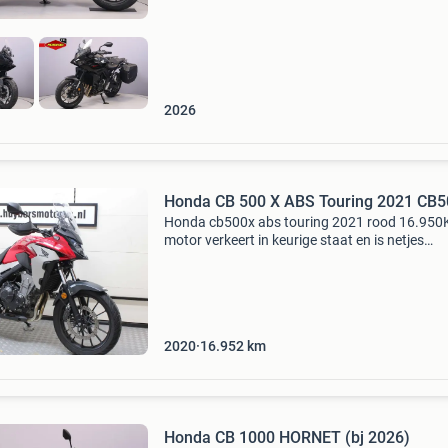
2026
Honda CB 500 X ABS Touring 2021 CB
Honda cb500x abs touring 2021 rood 16.95
motor verkeert in keurige staat en is netjes
onderhouden . Showroomprijs 6.650 - Inruil
mogelijk - prijs bij geen inruil 6.400- Incl. Garant
Voor vra
2020
16.952
km
Honda CB 1000 HORNET (bj 2026)