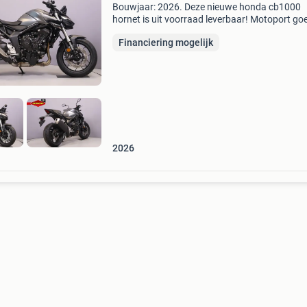
Bouwjaar: 2026. Deze nieuwe honda cb1000
hornet is uit voorraad leverbaar! Motoport goe
www.motoport.nl/goes 0113-231640
Financiering mogelijk
verkoop@motoportgoes.nl nobelweg 4, 4462 
goes voor meer motoren en...
2026