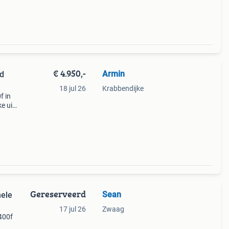
elijk
€ 4.950,-
Armin
ed
18 jul 26
Krabbendijke
f in
e uit
eeft
nog
Gereserveerd
Sean
nele
17 jul 26
Zwaag
400f