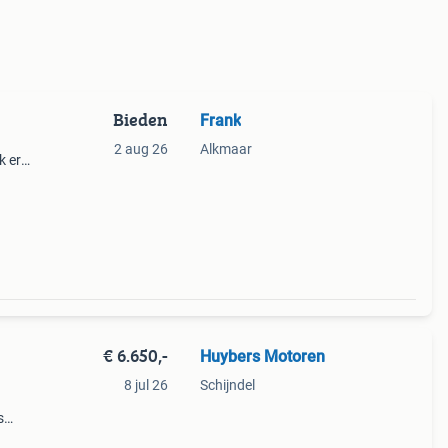
Bieden
Frank
2 aug 26
Alkmaar
k er
 past.
fiets
€ 6.650,-
Huybers Motoren
8 jul 26
Schijndel
s
ie