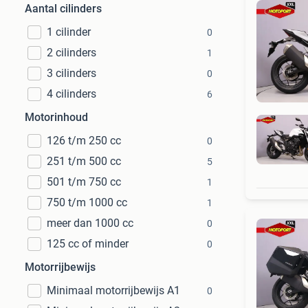
Aantal cilinders
1 cilinder
0
2 cilinders
1
3 cilinders
0
4 cilinders
6
Motorinhoud
126 t/m 250 cc
0
251 t/m 500 cc
5
501 t/m 750 cc
1
750 t/m 1000 cc
1
meer dan 1000 cc
0
125 cc of minder
0
Motorrijbewijs
Minimaal motorrijbewijs A1
0