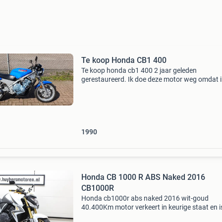
Te koop Honda CB1 400
Te koop honda cb1 400 2 jaar geleden
gerestaureerd. Ik doe deze motor weg omdat i
te weinig op rij en hij niet achter op de camper
Bouwjaar 1990 37037 miles gelopen de motor
is volledig
1990
Honda CB 1000 R ABS Naked 2016
CB1000R
Honda cb1000r abs naked 2016 wit-goud
40.400Km motor verkeert in keurige staat en i
netjes onderhouden voorzien van diverse moo