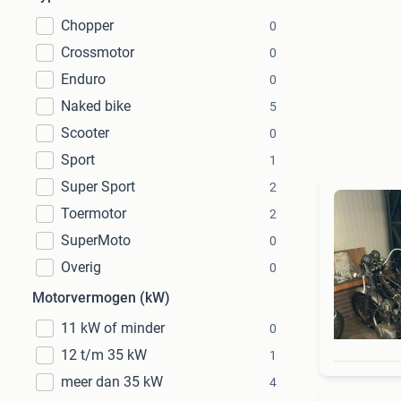
Chopper
0
Crossmotor
0
Enduro
0
Naked bike
5
Scooter
0
Sport
1
Super Sport
2
Toermotor
2
SuperMoto
0
Overig
0
Motorvermogen (kW)
11 kW of minder
0
12 t/m 35 kW
1
meer dan 35 kW
4