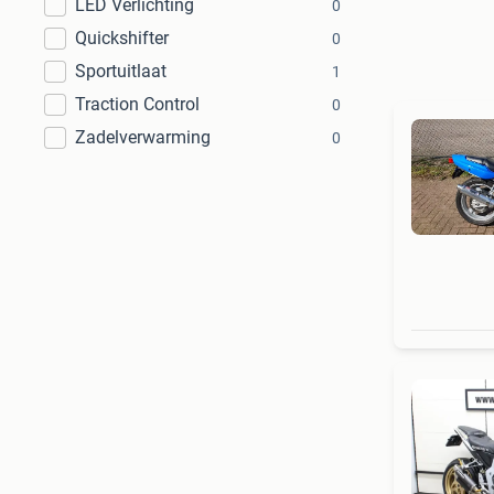
LED Verlichting
0
Quickshifter
0
Sportuitlaat
1
Traction Control
0
Zadelverwarming
0