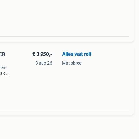
€ 3.950,-
Alles wat rolt
 CB
3 aug 26
Maasbree
ren!
da cb
a big