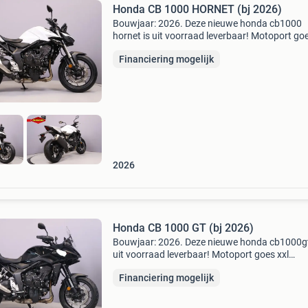
Honda CB 1000 HORNET (bj 2026)
Bouwjaar: 2026. Deze nieuwe honda cb1000
hornet is uit voorraad leverbaar! Motoport goe
www.motoport.nl/goes 0113-231640
Financiering mogelijk
verkoop@motoportgoes.nl nobelweg 4, 4462 
goes voor meer motoren en...
2026
Honda CB 1000 GT (bj 2026)
Bouwjaar: 2026. Deze nieuwe honda cb1000gt
uit voorraad leverbaar! Motoport goes xxl
www.motoport.nl/goes 0113-231640
Financiering mogelijk
verkoop@motoportgoes.nl nobelweg 4, 4462 
goes voor meer motoren en scooters