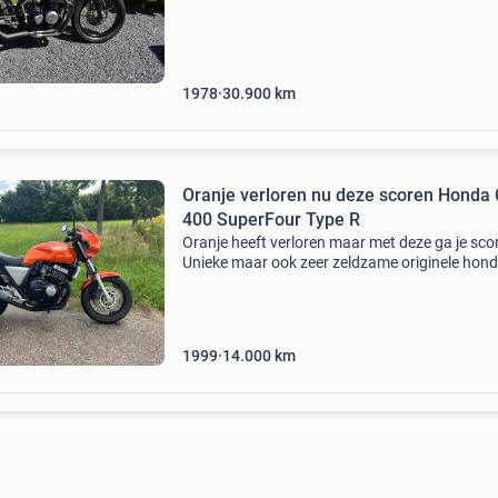
te horen. I.v.m tijd gebrek gaat hij weg.
1978
30.900
km
Oranje verloren nu deze scoren Honda
400 SuperFour Type R
Oranje heeft verloren maar met deze ga je sco
Unieke maar ook zeer zeldzame originele hon
400 super four type r dit kleine zusje van hond
one 1000 is al 14 jaar in ons bezit en heeft een
1999
14.000
km