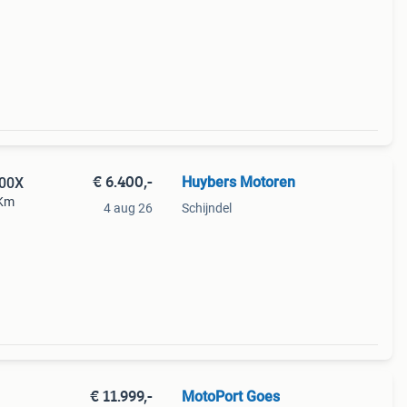
€ 6.400,-
Huybers Motoren
500X
0Km
4 aug 26
Schijndel
ie !! .
€ 11.999,-
MotoPort Goes