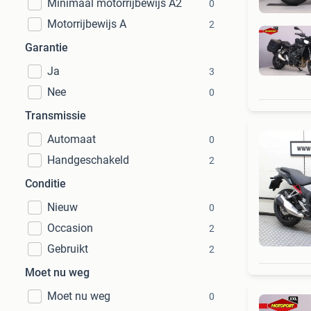
Minimaal motorrijbewijs A2
0
Motorrijbewijs A
2
Garantie
Ja
3
Nee
0
Transmissie
Automaat
0
Handgeschakeld
2
Conditie
Nieuw
0
Occasion
2
Gebruikt
2
Moet nu weg
Moet nu weg
0