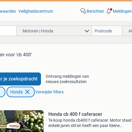
waarden
Veiligheidscentrum
Berichten
Meldingen
Motoren | Honda
A
ten
voor 'cb 400'
Ontvang meldingen van
r je zoekopdracht
nieuwe zoekresultaten
Honda
Verwijder filters
Honda cb 400 f caferacer
Te koop honda cb400 f caferacer. Motor staat
enkele jaren stil en heeft een paar kleine
aanpassingen nodig. Niets ernstig. Motor is l