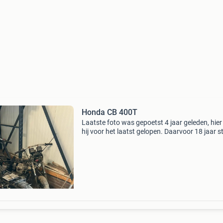
Honda CB 400T
Laatste foto was gepoetst 4 jaar geleden, hier
hij voor het laatst gelopen. Daarvoor 18 jaar st
gestaan. Motor is compleet en zit een onderde
motor bij inclusief nog meer overige onderdele