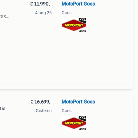
€ 11.990,-
MotoPort Goes
4 aug 26
Goes
s xxl
gk,
€ 16.699,-
MotoPort Goes
 is
Gisteren
Goes
gk,