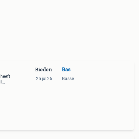
Bieden
Bas
 heeft
25 jul 26
Basse
il
len
n