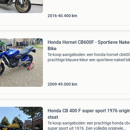
extra&#39;s . Showroomprijs 6.900 - Inruil mog
- prijs bij g
2016
40.400
km
Honda Hornet CB600F - Sportieve Nak
Bike
Te koop aangeboden: een honda hornet cb600
prachtige blauwe kleur een sportieve naked bik
2009. De motor is in goede en nette staat en h
een kilometerstand van 49.108 Km, deze kan 
iet
2009
49.000
km
Honda CB 400 F super sport 1976 origi
staat
Te koop aangeboden: een prachtige honda cb
super sport uit 1976. Een volledig originele