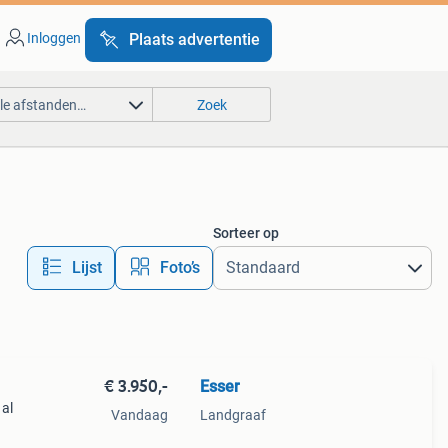
Inloggen
Plaats advertentie
lle afstanden…
Zoek
Sorteer op
Lijst
Foto’s
€ 3.950,-
Esser
 al
Vandaag
Landgraaf
opend