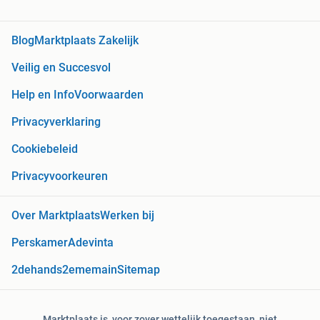
Blog
Marktplaats Zakelijk
Veilig en Succesvol
Help en Info
Voorwaarden
Privacyverklaring
Cookiebeleid
Privacyvoorkeuren
Over Marktplaats
Werken bij
Perskamer
Adevinta
2dehands
2ememain
Sitemap
Marktplaats is, voor zover wettelijk toegestaan, niet