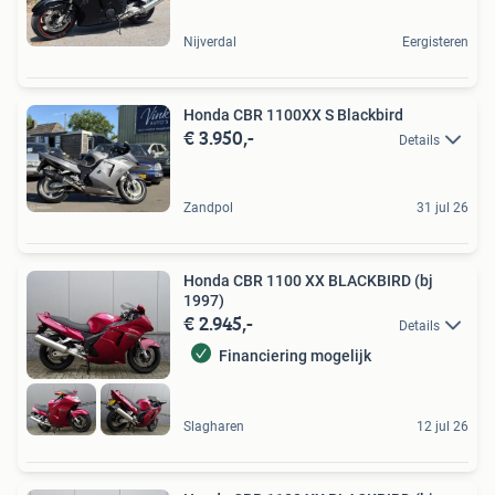
Nijverdal
Eergisteren
Honda CBR 1100XX S Blackbird
€ 3.950,-
Details
Zandpol
31 jul 26
Honda CBR 1100 XX BLACKBIRD (bj
1997)
€ 2.945,-
Details
Financiering mogelijk
Slagharen
12 jul 26