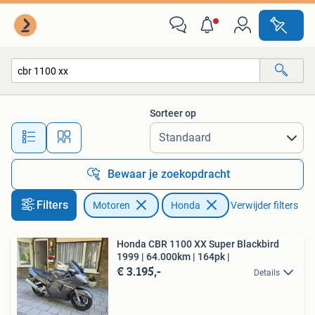
Motoren | Honda
Sorteer op
Alle afstanden…
Bewaar je zoekopdracht
Filters
Motoren
Honda
Verwijder filters
Honda CBR 1100 XX Super Blackbird
1999 | 64.000km | 164pk |
€ 3.195,-
Details