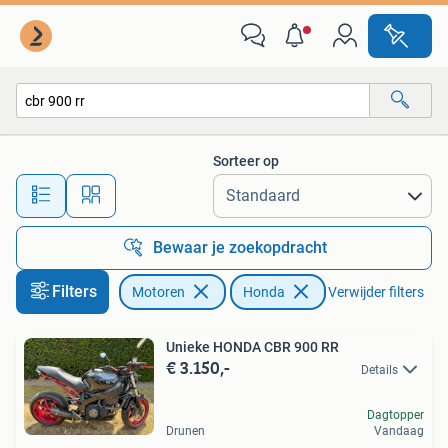
Motoren | Honda
Sorteer op
Alle afstanden…
Bewaar je zoekopdracht
Filters
Motoren
Honda
Verwijder filters
Unieke HONDA CBR 900 RR
€ 3.150,-
Details
Dagtopper
Drunen
Vandaag