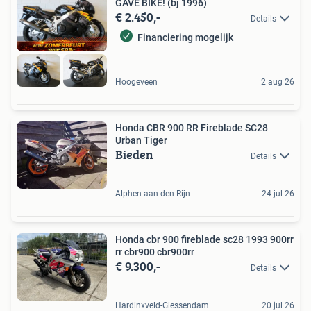
GAVE BIKE! (bj 1996)
€ 2.450,-
Details
Financiering mogelijk
Hoogeveen
2 aug 26
Honda CBR 900 RR Fireblade SC28
Urban Tiger
Bieden
Details
Alphen aan den Rijn
24 jul 26
Honda cbr 900 fireblade sc28 1993 900rr
rr cbr900 cbr900rr
€ 9.300,-
Details
Hardinxveld-Giessendam
20 jul 26