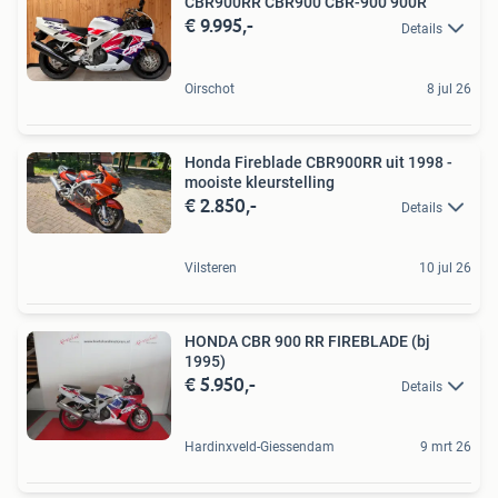
CBR900RR CBR900 CBR-900 900R
€ 9.995,-
Details
Oirschot
8 jul 26
Honda Fireblade CBR900RR uit 1998 -
mooiste kleurstelling
€ 2.850,-
Details
Vilsteren
10 jul 26
HONDA CBR 900 RR FIREBLADE (bj
1995)
€ 5.950,-
Details
Hardinxveld-Giessendam
9 mrt 26