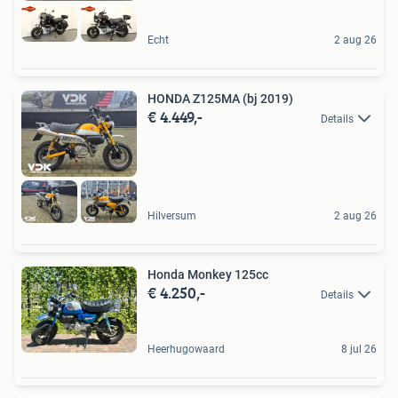
Echt
2 aug 26
HONDA Z125MA (bj 2019)
€ 4.449,-
Details
Hilversum
2 aug 26
Honda Monkey 125cc
€ 4.250,-
Details
Heerhugowaard
8 jul 26