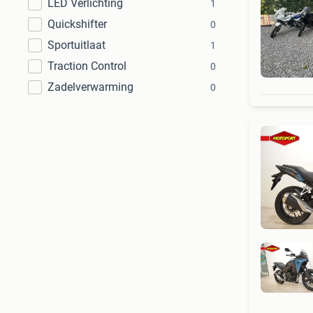
LED Verlichting
1
Quickshifter
0
Sportuitlaat
1
Traction Control
0
Zadelverwarming
0