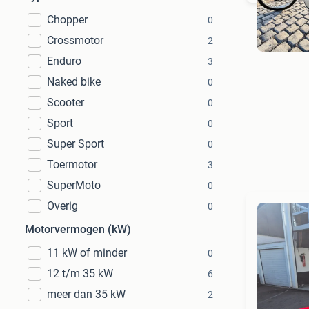
Chopper
0
Crossmotor
2
Enduro
3
Naked bike
0
Scooter
0
Sport
0
Super Sport
0
Toermotor
3
SuperMoto
0
Overig
0
Motorvermogen (kW)
11 kW of minder
0
12 t/m 35 kW
6
meer dan 35 kW
2