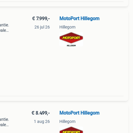
€ 7.999,-
MotoPort Hillegom
ntie.
26 jul 26
Hillegom
ealer
bt
por
€ 8.499,-
MotoPort Hillegom
ntie.
1 aug 26
Hillegom
ealer
bt