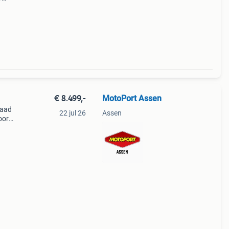
ad ca
€ 8.499,-
MotoPort Assen
raad
22 jul 26
Assen
oor
tentie