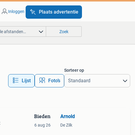
Inloggen
Plaats advertentie
lle afstanden…
Zoek
Sorteer op
Lijst
Foto’s
Bieden
Arnold
t
6 aug 26
De Zilk