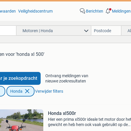
waarden
Veiligheidscentrum
Berichten
Meldingen
Motoren | Honda
A
ten
voor 'honda xl 500'
Ontvang meldingen van
r je zoekopdracht
nieuwe zoekresultaten
Honda
Verwijder filters
Honda xl500r
Hier een prima xl500r ideale tet motor door he
gewicht en heb hem ook vaak gebruikt op de
snelweg.kan eventueel tegen meerprijs xtra