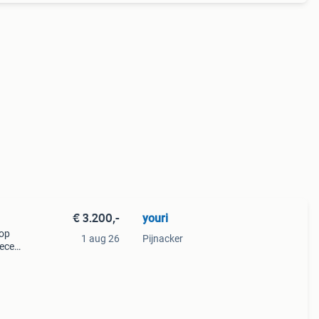
€ 3.200,-
youri
oop
1 aug 26
Pijnacker
recent
ands
cht