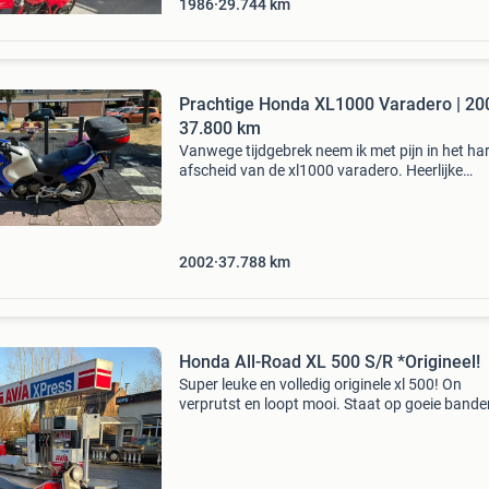
1986
29.744
km
Prachtige Honda XL1000 Varadero | 200
37.800 km
Vanwege tijdgebrek neem ik met pijn in het har
afscheid van de xl1000 varadero. Heerlijke
toermotor, geschikt voor langere mensen, 996 
90° v-twin met ongeveer 90 pk en 97 nm (!). H
nog geen 3
2002
37.788
km
Honda All-Road XL 500 S/R *Origineel!
Super leuke en volledig originele xl 500! On
verprutst en loopt mooi. Staat op goeie bande
kan zo de weg op. Meer foto’s zullen volgen. L
Wij zijn sinds 1 mei 2026 verhuisd naar de rijk