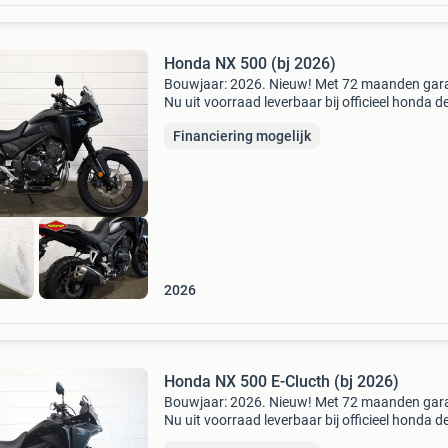
Honda NX 500 (bj 2026)
Bouwjaar: 2026. Nieuw! Met 72 maanden gara
Nu uit voorraad leverbaar bij officieel honda d
motoport hillegom. Dit en alles wat je nodig he
Financiering mogelijk
voor het motor/scooter rijden vind je bij moto
2026
Honda NX 500 E-Clucth (bj 2026)
Bouwjaar: 2026. Nieuw! Met 72 maanden gara
Nu uit voorraad leverbaar bij officieel honda d
motoport hillegom. Dit en alles wat je nodig he