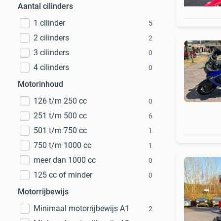
Aantal cilinders
1 cilinder
5
2 cilinders
2
3 cilinders
0
4 cilinders
0
Motorinhoud
126 t/m 250 cc
0
251 t/m 500 cc
6
501 t/m 750 cc
1
750 t/m 1000 cc
1
meer dan 1000 cc
0
125 cc of minder
0
Motorrijbewijs
Minimaal motorrijbewijs A1
2