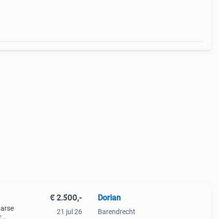
rood
€ 2.500,-
Dorian
aarse
21 jul 26
Barendrecht
r