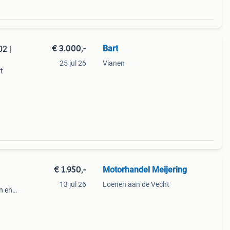
€ 3.000,-
Bart
2 |
25 jul 26
Vianen
t
cc,
eeft
€ 1.950,-
Motorhandel Meijering
13 jul 26
Loenen aan de Vecht
n en
et op!
sstra