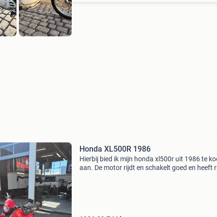
Honda XL500R 1986
Hierbij bied ik mijn honda xl500r uit 1986 te k
aan. De motor rijdt en schakelt goed en heeft 
een onderhoudsbeurt gehad. Staat op nederl
kenteken. Ik heb de motor 3 jaar geleden geko