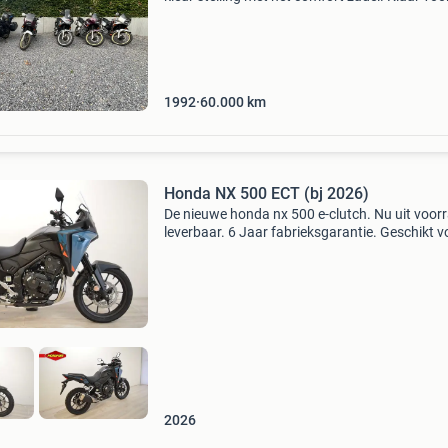
avontuur! Deze xl600v transalp is goed
onderhouden en heeft net een grote beurt geh
500km geleden
1992
60.000
km
Honda NX 500 ECT (bj 2026)
De nieuwe honda nx 500 e-clutch. Nu uit voor
leverbaar. 6 Jaar fabrieksgarantie. Geschikt v
rijbewijs a2 , 35 kw een proefrit maken is bij in
tot koop mogelijk en uiteraard bij droog weer
2026