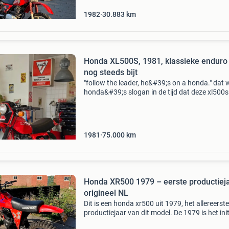
1982
30.883
km
Honda XL500S, 1981, klassieke enduro 
nog steeds bijt
"follow the leader, he&#39;s on a honda." dat
honda&#39;s slogan in de tijd dat deze xl500
gebouwd. En als je deze ziet staan begrijp je
waarom. Begin jaren &#39;80, pa
1981
75.000
km
Honda XR500 1979 – eerste productieja
origineel NL
Dit is een honda xr500 uit 1979, het allereerste
productiejaar van dit model. De 1979 is het init
productiejaar van de xr500, herkenbaar aan d