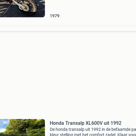
tahitian red lakkleur en het metalen tank met 
&
1979
Honda Transalp XL600V uit 1992
De honda transalp uit 1992 in de befaamde p
kleur stelling met het comfort zadel. Klaar voo