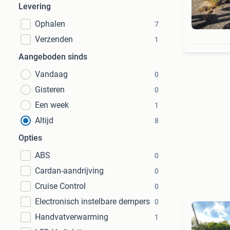
Levering
Ophalen
7
Verzenden
1
Aangeboden sinds
Vandaag
0
Gisteren
0
Een week
1
Altijd
8
Opties
ABS
0
Cardan-aandrijving
0
Cruise Control
0
Electronisch instelbare dempers
0
Handvatverwarming
1