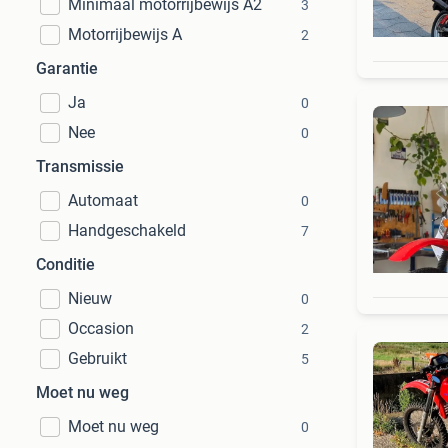
Minimaal motorrijbewijs A2
3
Motorrijbewijs A
2
Garantie
Ja
0
Nee
0
Transmissie
Automaat
0
Handgeschakeld
7
Conditie
Nieuw
0
Occasion
2
Gebruikt
5
Moet nu weg
Moet nu weg
0