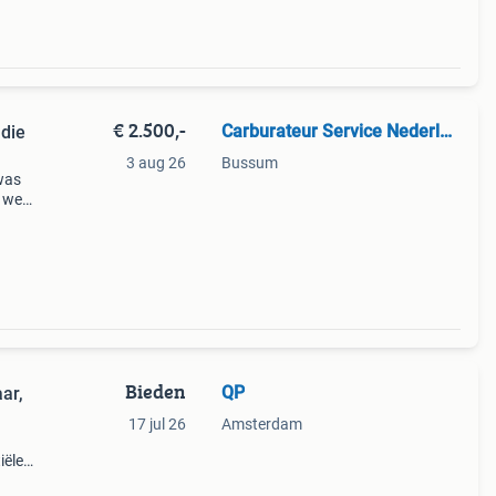
€ 2.500,-
Carburateur Service Nederland
die
3 aug 26
Bussum
 was
s werd
Bieden
QP
ar,
17 jul 26
Amsterdam
iële
e