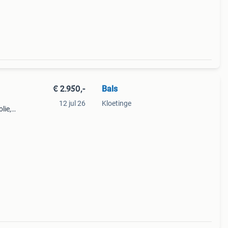
d bij
€ 2.950,-
Bals
12 jul 26
Kloetinge
lie,
 van