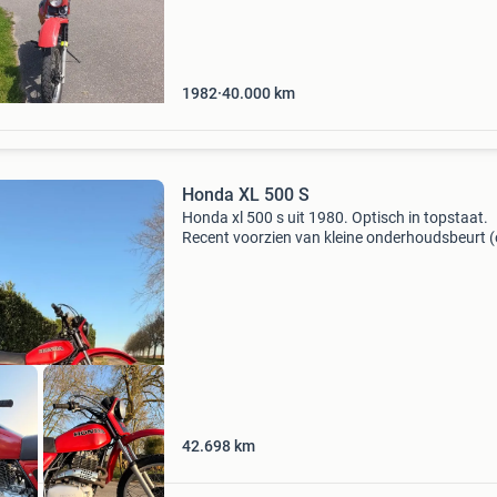
werkend blok bijdoen.is geschorst maar beken
de rdw dit kan e
1982
40.000
km
Honda XL 500 S
Honda xl 500 s uit 1980. Optisch in topstaat.
Recent voorzien van kleine onderhoudsbeurt (o
bougie, nieuwe benzine en filters) en voorzien
een nieuwe achterband. Motor heeft 42000
kilometer ge
42.698
km