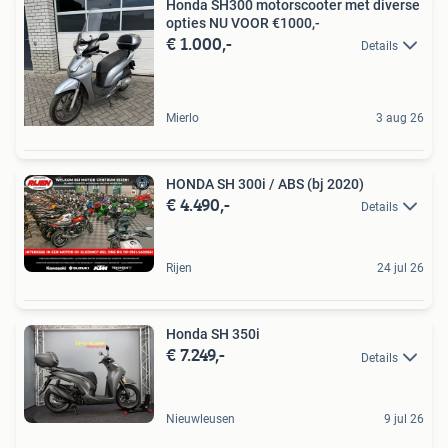
Honda SH300 motorscooter met diverse
opties NU VOOR €1000,-
€ 1.000,-
Details
Mierlo
3 aug 26
HONDA SH 300i / ABS (bj 2020)
€ 4.490,-
Details
Rijen
24 jul 26
Honda SH 350i
€ 7.249,-
Details
Nieuwleusen
9 jul 26