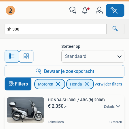
Motoren | Honda
Sorteer op
Alle afstanden…
Bewaar je zoekopdracht
Filters
Motoren
Honda
Verwijder filters
HONDA SH 300i / ABS (bj 2008)
€ 2.350,-
Details
Leimuiden
Gisteren