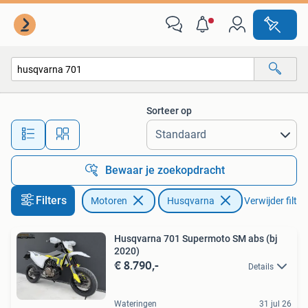
Motoren | Husqvarna
Sorteer op
Alle afstanden…
Bewaar je zoekopdracht
Filters
Motoren
Husqvarna
Verwijder filter
Husqvarna 701 Supermoto SM abs (bj
2020)
€ 8.790,-
Details
Wateringen
31 jul 26