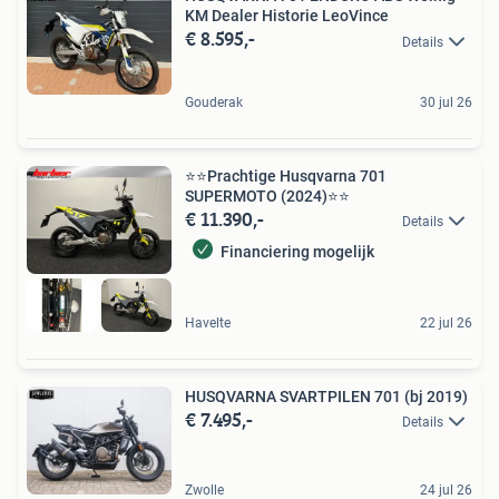
KM Dealer Historie LeoVince
€ 8.595,-
Details
Gouderak
30 jul 26
⭐️⭐Prachtige Husqvarna 701
SUPERMOTO (2024)⭐️⭐
€ 11.390,-
Details
Financiering mogelijk
Havelte
22 jul 26
HUSQVARNA SVARTPILEN 701 (bj 2019)
€ 7.495,-
Details
Zwolle
24 jul 26