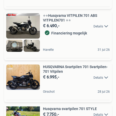
⭐️⭐Husqvarna VITPILEN 701 ABS
VITPILEN701 ⭐️⭐
€ 6.490,-
Details
Financiering mogelijk
Havelte
31 jul 26
HUSQVARNA Svartpilen 701 Svartpilen-
701 Vitpilen
€ 6.995,-
Details
Oirschot
28 jul 26
Husqvarna svartpilen 701 STYLE
€ 7.750,-
Details