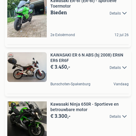
Kawasaki ER-6f (ER-6i) - Sportieve
Toermotor
Bieden
Details
2e Exloërmond
12 jul 26
KAWASAKI ER 6 N ABS (bj 2008) ER6N
ER6 ER6F
€ 3.450,-
Details
Bunschoten-Spakenburg
Vandaag
Kawasaki Ninja 650R - Sportieve en
betrouwbare motor
€ 3.300,-
Details