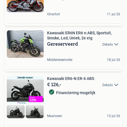
Oirschot
11 jul 26
Kawasaki ER6N ER6 n:ABS, Sportuit,
Smoke, Led, Uniek, 2e eig
Gereserveerd
Details
Middenbeemster
18 jul 26
Kawasaki ER6-N ER-6 ABS
€ 126,-
Details
Financiering mogelijk
Maarssen
13 jul 26