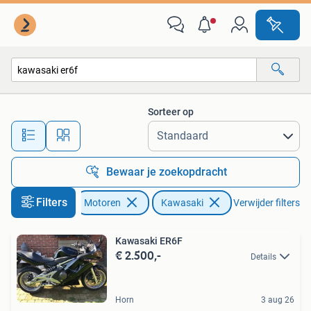
Motoren | Kawasaki
Sorteer op
Alle afstanden…
Bewaar je zoekopdracht
Filters
Motoren
Kawasaki
Verwijder filters
Kawasaki ER6F
€ 2.500,-
Details
Horn
3 aug 26