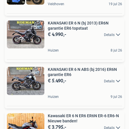
Veldhoven
19 jul 26
KAWASAKI ER 6 N (bj 2013) ER6N
garantie ER6 topstaat
€ 4.990,-
Details
Huizen
8 jul 26
KAWASAKI ER 6 N ABS (bj 2016) ER6N
garantie ER6
€ 5.490,-
Details
Huizen
9 jul 26
Kawasaki ER 6 N ER6 ER6N ER-6 ER6-N
Nieuwe banden!
€ 3.795,-
Details