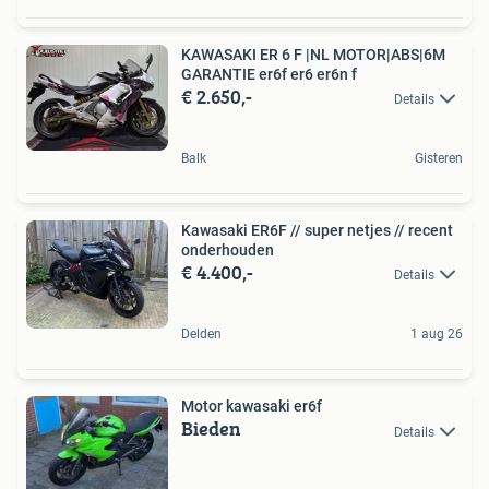
KAWASAKI ER 6 F |NL MOTOR|ABS|6M
GARANTIE er6f er6 er6n f
€ 2.650,-
Details
Balk
Gisteren
Kawasaki ER6F // super netjes // recent
onderhouden
€ 4.400,-
Details
Delden
1 aug 26
Motor kawasaki er6f
Bieden
Details