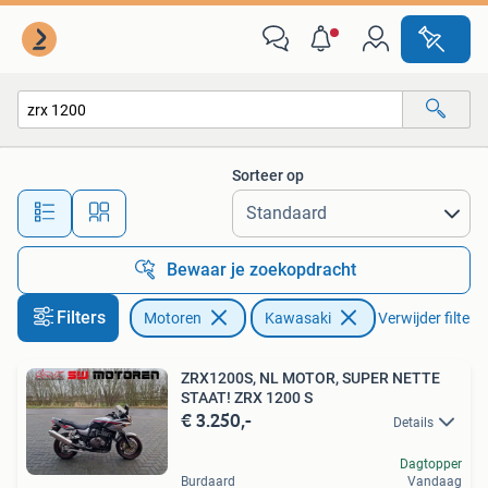
Motoren | Kawasaki
Sorteer op
Alle afstanden…
Bewaar je zoekopdracht
Filters
Motoren
Kawasaki
Verwijder filters
ZRX1200S, NL MOTOR, SUPER NETTE
STAAT! ZRX 1200 S
€ 3.250,-
Details
Dagtopper
Burdaard
Vandaag