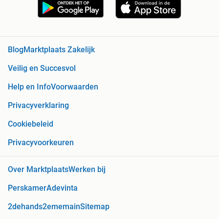
Blog
Marktplaats Zakelijk
Veilig en Succesvol
Help en Info
Voorwaarden
Privacyverklaring
Cookiebeleid
Privacyvoorkeuren
Over Marktplaats
Werken bij
Perskamer
Adevinta
2dehands
2ememain
Sitemap