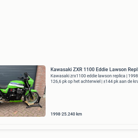
Kawasaki ZXR 1100 Eddie Lawson Repl
Kawasaki zrx1100 eddie lawson replica | 1998 
126,6 pk op het achterwiel | ±144 pk aan de k
vraagprijs: € 6.500 Ben je op zoek naar een un
krachtige en perfect rijdende kawasaki zrx110
1998
25.240
km