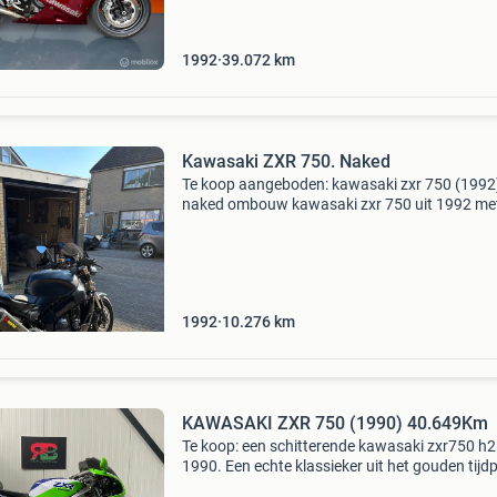
icoon uit de jaren ’90! - Goede investering stij
waarde z
1992
39.072
km
Kawasaki ZXR 750. Naked
Te koop aangeboden: kawasaki zxr 750 (1992
naked ombouw kawasaki zxr 750 uit 1992 me
slechts 10.000 Km op de teller. De motor is
omgebouwd naar een nakedbike en heeft zich
gebruikssporen. Rij
1992
10.276
km
KAWASAKI ZXR 750 (1990) 40.649Km
Te koop: een schitterende kawasaki zxr750 h2 
1990. Een echte klassieker uit het gouden tijd
van de superbikes, die tegenwoordig steeds