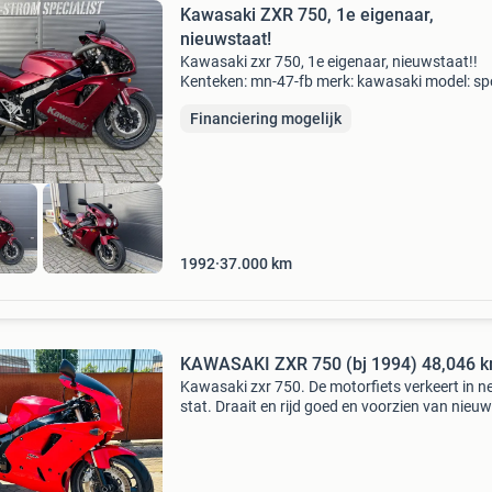
Kawasaki ZXR 750, 1e eigenaar,
nieuwstaat!
Kawasaki zxr 750, 1e eigenaar, nieuwstaat!!
Kenteken: mn-47-fb merk: kawasaki model: sp
tellerstand: 37000 km brandstofsoort: benzin
Financiering mogelijk
bouwjaar: 1992 transmissie: geschakeld kleur
motorinhoud:
1992
37.000
km
KAWASAKI ZXR 750 (bj 1994) 48,046 
Kawasaki zxr 750. De motorfiets verkeert in n
stat. Draait en rijd goed en voorzien van nieu
banden. Prijs: €2450,- prijs incl. Afleverbeurt e
maanden garantie €8000,- kom gerust bi