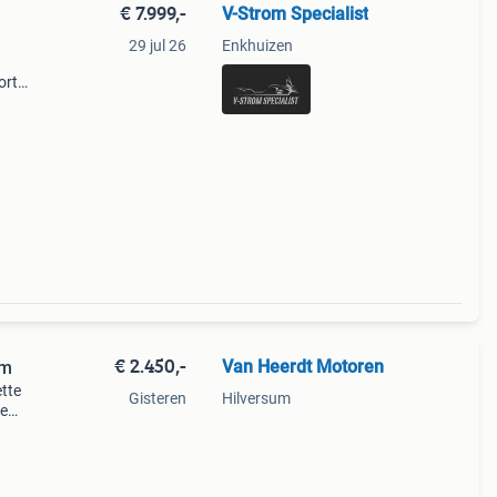
€ 7.999,-
V-Strom Specialist
29 jul 26
Enkhuizen
ort
e
: rood
€ 2.450,-
Van Heerdt Motoren
km
ette
Gisteren
Hilversum
we
n 6