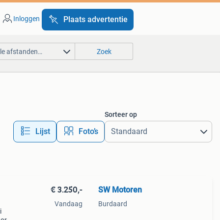
Inloggen
Plaats advertentie
lle afstanden…
Zoek
Sorteer op
Lijst
Foto’s
€ 3.250,-
SW Motoren
Vandaag
Burdaard
i