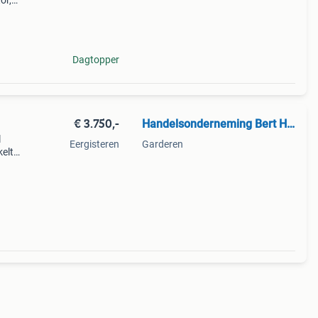
or,
geen
ang
Dagtopper
€ 3.750,-
Handelsonderneming Bert Heij
l
Eergisteren
Garderen
elt
oren
je kan