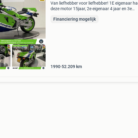
Van liefhebber voor liefhebber! 1E eigenaar h
deze motor 15jaar, 2e eigenaar 4 jaar en 3e
eigenaar ook 4jaar... Liefhebbers motor. Foto'
Financiering mogelijk
zeggen genoeg. Het familiebedrijf wim ter bra
motore
1990
52.209
km