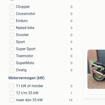
Chopper
0
Crossmotor
0
Enduro
0
Naked bike
5
Scooter
0
Sport
9
Super Sport
6
Toermotor
0
SuperMoto
0
Overig
0
Motorvermogen (kW)
11 kW of minder
0
12 t/m 35 kW
1
meer dan 35 kW
16