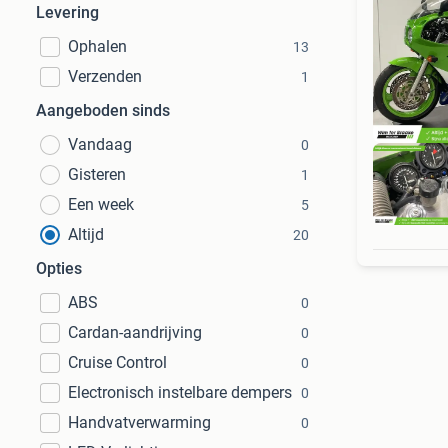
Levering
Ophalen
13
Verzenden
1
Aangeboden sinds
Vandaag
0
Gisteren
1
Een week
5
Altijd
20
Opties
ABS
0
Cardan-aandrijving
0
Cruise Control
0
Electronisch instelbare dempers
0
Handvatverwarming
0