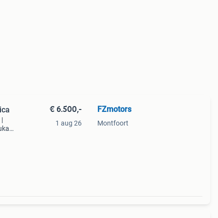
€ 6.500,-
FZmotors
ica
|
1 aug 26
Montfoort
rukas
ieke,