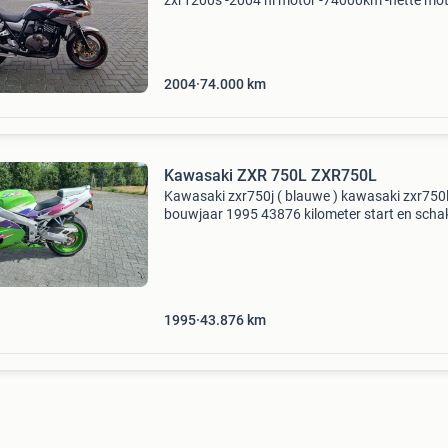
zxr1200s -2004 nl motor -74000km -nette mot
goed onderhouden €3250 -let op, wij kunnen 
motoren vasthouden zonder aanbetaling. Zol
de motor
2004
74.000
km
Kawasaki ZXR 750L ZXR750L
Kawasaki zxr750j ( blauwe ) kawasaki zxr750
bouwjaar 1995 43876 kilometer start en schak
goed nette motor met minimale gebruikers sp
vraagprijs 3750,- jaren stil gestaan, dus beurt
geen
1995
43.876
km