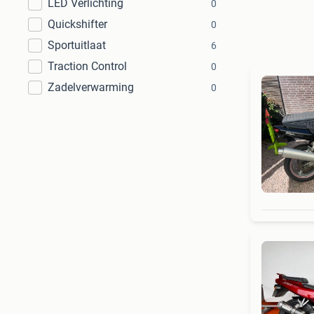
LED Verlichting
0
Quickshifter
0
Sportuitlaat
6
Traction Control
0
Zadelverwarming
0