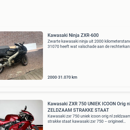
Kawasaki Ninja ZXR-600
Zwarte kawasaki ninja uit 2000 kilometerstan
31070 heeft wat valschade aan de rechterkant
foto’s) maar is eind 2025 gecheckt en gerepar
door de zwart motoren uit weert. Nieuwe ban
en nie
2000
31.070
km
Kawasaki ZXR 750 UNIEK ICOON Orig n
ZELDZAAM STRAKKE STAAT
Kawasaki zxr 750 uniek icoon orig nl zeldzaa
strakke staat kawasaki zxr 750 – origineel
nederlands geleverd – cherry red metallic – ee