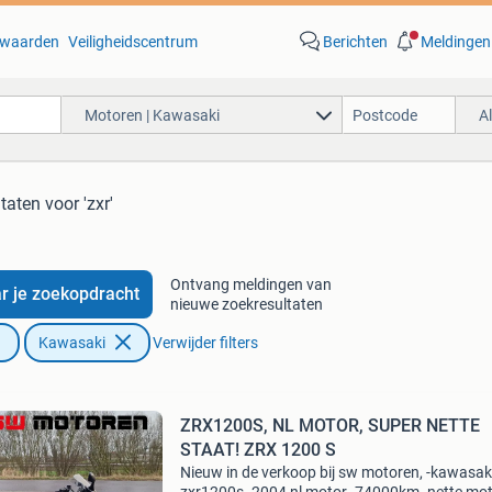
waarden
Veiligheidscentrum
Berichten
Meldingen
Motoren | Kawasaki
A
ltaten
voor 'zxr'
Ontvang meldingen van
r je zoekopdracht
nieuwe zoekresultaten
Kawasaki
Verwijder filters
ZRX1200S, NL MOTOR, SUPER NETTE
STAAT! ZRX 1200 S
Nieuw in de verkoop bij sw motoren, -kawasak