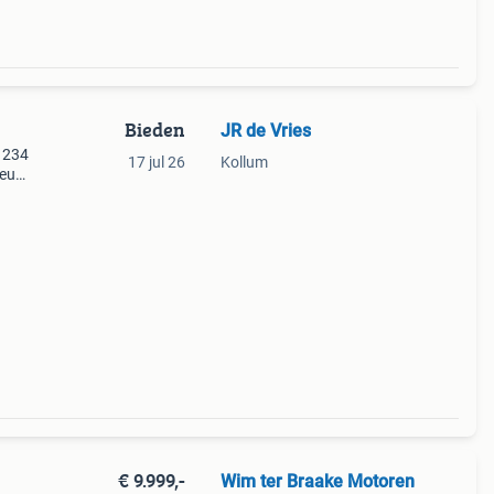
Bieden
JR de Vries
 234
17 jul 26
Kollum
ieuwe
ne
als
€ 9.999,-
Wim ter Braake Motoren