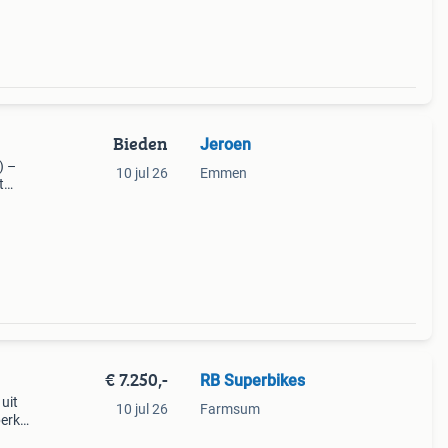
gende
Bieden
Jeroen
) –
10 jul 26
Emmen
t
tbare
€ 7.250,-
RB Superbikes
uit
10 jul 26
Farmsum
perk