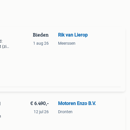
Bieden
Rik van Lierop
d:
1 aug 26
Meerssen
 (zie
eerd
den
€ 6.490,-
Motoren Enzo B.V.
l
12 jul 26
Dronten
m
n