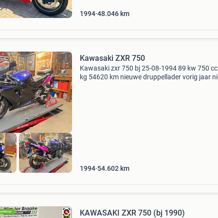
1994
48.046
km
Kawasaki ZXR 750
Kawasaki zxr 750 bj 25-08-1994 89 kw 750 cc
kg 54620 km nieuwe druppellader vorig jaar n
accu nieuwe banden voor en achter. Wp pro-li
voor vering akrapovic uit laat demper zo goed 
nieuw
1994
54.602
km
KAWASAKI ZXR 750 (bj 1990)