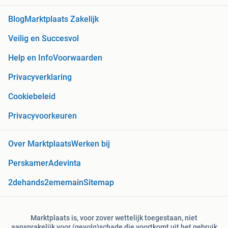
Blog
Marktplaats Zakelijk
Veilig en Succesvol
Help en Info
Voorwaarden
Privacyverklaring
Cookiebeleid
Privacyvoorkeuren
Over Marktplaats
Werken bij
Perskamer
Adevinta
2dehands
2ememain
Sitemap
Marktplaats is, voor zover wettelijk toegestaan, niet
aansprakelijk voor (gevolg)schade die voortkomt uit het gebruik