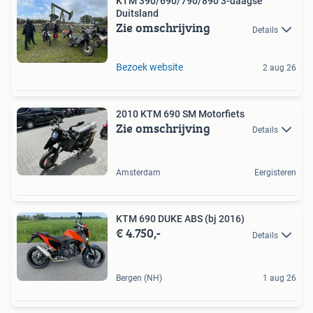
KTM 390/690/790/890 3-daagse
Duitsland
Zie omschrijving
Details
Bezoek website
2 aug 26
2010 KTM 690 SM Motorfiets
Zie omschrijving
Details
Amsterdam
Eergisteren
KTM 690 DUKE ABS (bj 2016)
€ 4.750,-
Details
Bergen (NH)
1 aug 26