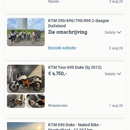
Rijssen
3 aug 26
KTM 390/690/790/890 2-daagse
Duitsland
Zie omschrijving
Details
Bezoek website
3 aug 26
KTM Tour 690 Duke (bj 2012)
€ 4.750,-
Details
Rheezerveen
1 aug 26
KTM 690 Duke - Naked Bike -