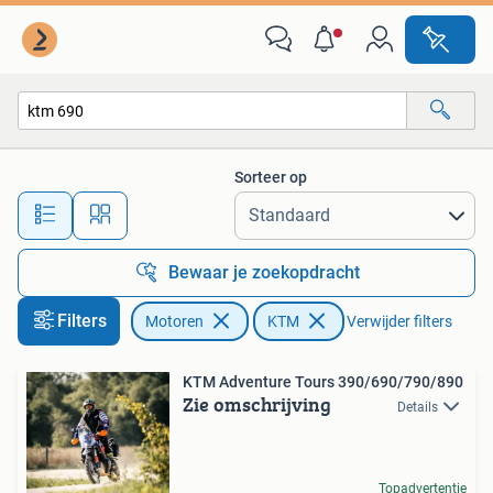
Motoren | KTM
Sorteer op
Alle afstanden…
Bewaar je zoekopdracht
Filters
Motoren
KTM
Verwijder filters
KTM Adventure Tours 390/690/790/890
Zie omschrijving
Details
Topadvertentie