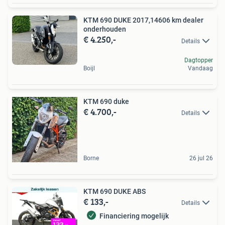
KTM 690 DUKE 2017,14606 km dealer
onderhouden
€ 4.250,-
Details
Dagtopper
Boijl
Vandaag
KTM 690 duke
€ 4.700,-
Details
Borne
26 jul 26
KTM 690 DUKE ABS
€ 133,-
Details
Financiering mogelijk