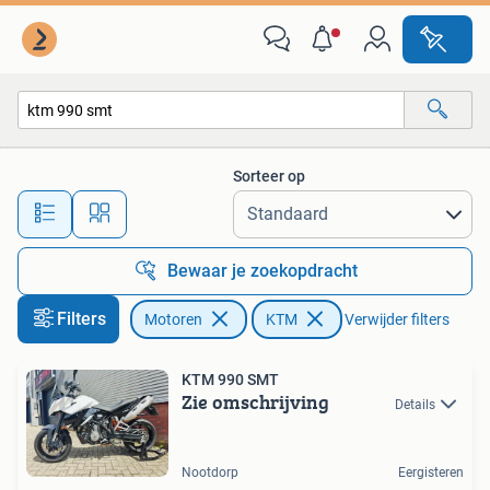
Motoren | KTM
Sorteer op
Alle afstanden…
Bewaar je zoekopdracht
Filters
Motoren
KTM
Verwijder filters
KTM 990 SMT
Zie omschrijving
Details
Nootdorp
Eergisteren