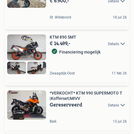
€ 6.900,-
Details
St. Willebrord
18 jul 26
KTM 890 SMT
€ 14.499,-
Details
Financiering mogelijk
Zwaagdijk-Oost
11 feb 26
*VERKOCHT* KTM 990 SUPERMOTO T
|Kofferset|MIVV
Gereserveerd
Details
Balk
13 jul 26