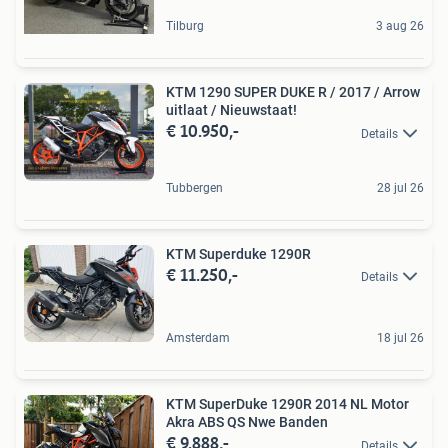
Tilburg
3 aug 26
KTM 1290 SUPER DUKE R / 2017 / Arrow
uitlaat / Nieuwstaat!
€ 10.950,-
Details
Tubbergen
28 jul 26
KTM Superduke 1290R
€ 11.250,-
Details
Amsterdam
18 jul 26
KTM SuperDuke 1290R 2014 NL Motor
Akra ABS QS Nwe Banden
€ 9.888,-
Details