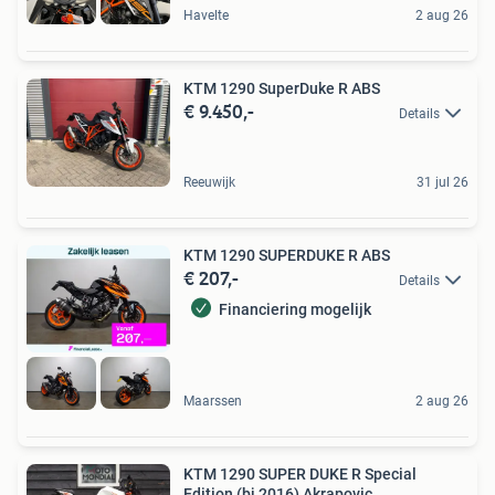
Havelte
2 aug 26
KTM 1290 SuperDuke R ABS
€ 9.450,-
Details
Reeuwijk
31 jul 26
KTM 1290 SUPERDUKE R ABS
€ 207,-
Details
Financiering mogelijk
Maarssen
2 aug 26
KTM 1290 SUPER DUKE R Special
Edition (bj 2016) Akrapovic