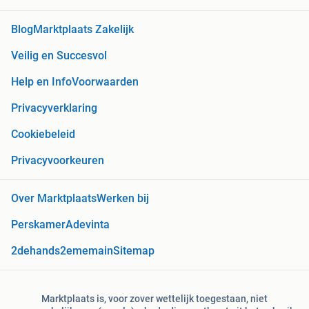
Blog
Marktplaats Zakelijk
Veilig en Succesvol
Help en Info
Voorwaarden
Privacyverklaring
Cookiebeleid
Privacyvoorkeuren
Over Marktplaats
Werken bij
Perskamer
Adevinta
2dehands
2ememain
Sitemap
Marktplaats is, voor zover wettelijk toegestaan, niet