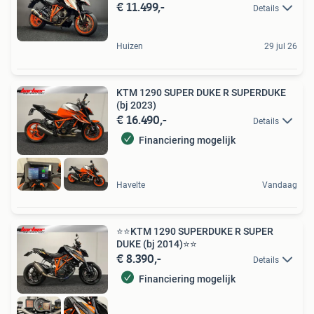
€ 11.499,-
MOGELIJK!
Details
Huizen
29 jul 26
️KTM 1290 SUPER DUKE R SUPERDUKE
(bj 2023)️
€ 16.490,-
Details
Financiering mogelijk
Havelte
Vandaag
⭐️⭐KTM 1290 SUPERDUKE R SUPER
DUKE (bj 2014)⭐️⭐
€ 8.390,-
Details
Financiering mogelijk