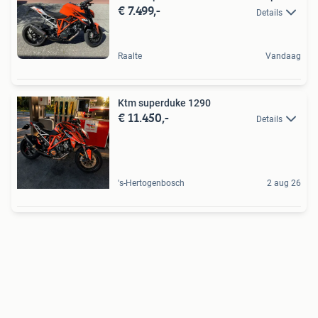
€ 7.499,-
Details
Raalte
Vandaag
Ktm superduke 1290
€ 11.450,-
Details
's-Hertogenbosch
2 aug 26