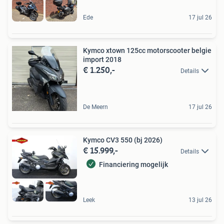
Ede
17 jul 26
Kymco xtown 125cc motorscooter belgie
import 2018
€ 1.250,-
Details
De Meern
17 jul 26
Kymco CV3 550 (bj 2026)
€ 15.999,-
Details
Financiering mogelijk
Leek
13 jul 26