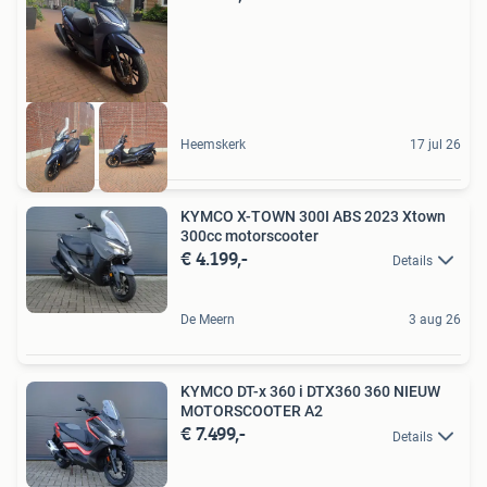
Heemskerk
17 jul 26
KYMCO X-TOWN 300I ABS 2023 Xtown
300cc motorscooter
€ 4.199,-
Details
De Meern
3 aug 26
KYMCO DT-x 360 i DTX360 360 NIEUW
MOTORSCOOTER A2
€ 7.499,-
Details