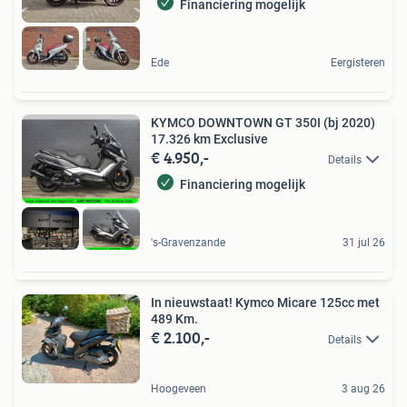
Financiering mogelijk
Ede
Eergisteren
KYMCO DOWNTOWN GT 350I (bj 2020)
17.326 km Exclusive
€ 4.950,-
Details
Financiering mogelijk
's-Gravenzande
31 jul 26
In nieuwstaat! Kymco Micare 125cc met
489 Km.
€ 2.100,-
Details
Hoogeveen
3 aug 26