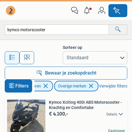
Motoren | Overige merken
Sorteer op
Alle afstanden…
Bewaar je zoekopdracht
Filters
Motoren
Overige merken
Verwijder filters
Kymco Xciting 400i ABS Motorscooter -
Krachtig en Comfortabe
€ 4.100,-
Details
Dagtopper