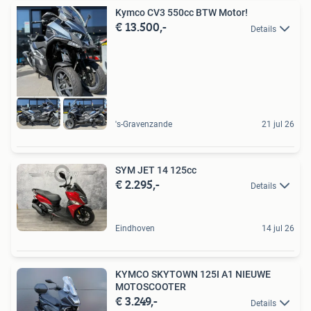
Kymco CV3 550cc BTW Motor!
€ 13.500,-
Details
's-Gravenzande
21 jul 26
SYM JET 14 125cc
€ 2.295,-
Details
Eindhoven
14 jul 26
KYMCO SKYTOWN 125I A1 NIEUWE
MOTOSCOOTER
€ 3.249,-
Details