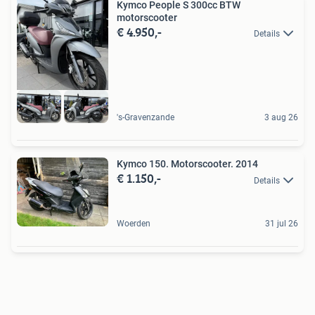
Kymco People S 300cc BTW
motorscooter
€ 4.950,-
Details
's-Gravenzande
3 aug 26
Kymco 150. Motorscooter. 2014
€ 1.150,-
Details
Woerden
31 jul 26