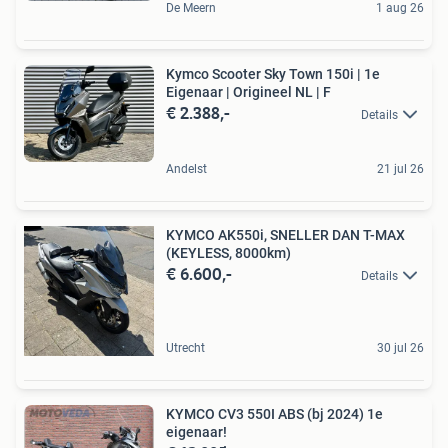
De Meern
1 aug 26
Kymco Scooter Sky Town 150i | 1e
Eigenaar | Origineel NL | F
€ 2.388,-
Details
Andelst
21 jul 26
KYMCO AK550i, SNELLER DAN T-MAX
(KEYLESS, 8000km)
€ 6.600,-
Details
Utrecht
30 jul 26
KYMCO CV3 550I ABS (bj 2024) 1e
eigenaar!