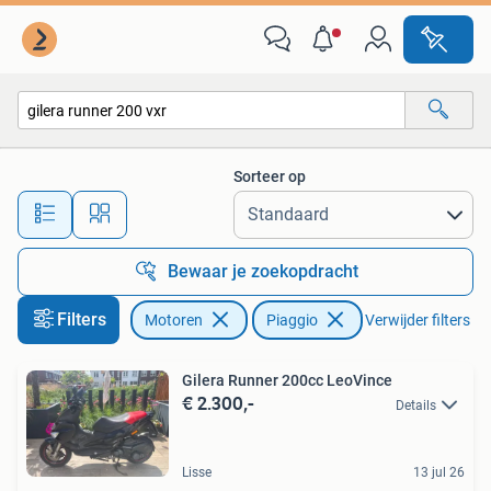
Motoren | Piaggio
Sorteer op
Alle afstanden…
Bewaar je zoekopdracht
Filters
Motoren
Piaggio
Verwijder filters
Gilera Runner 200cc LeoVince
€ 2.300,-
Details
Lisse
13 jul 26