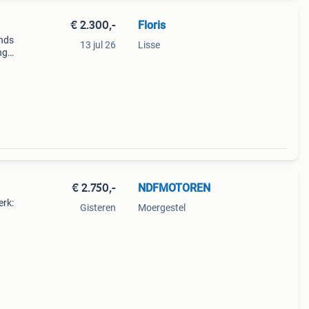
€ 2.300,-
Floris
ands
13 jul 26
Lisse
ng
mooi
€ 2.750,-
NDFMOTOREN
erk:
Gisteren
Moergestel