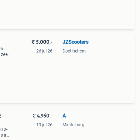
€ 5.000,-
JZScooters
ele
26 jul 26
Doetinchem
 zeer
) •
€ 4.950,-
A
2
19 jul 26
Middelburg
80 2-
ds a2-