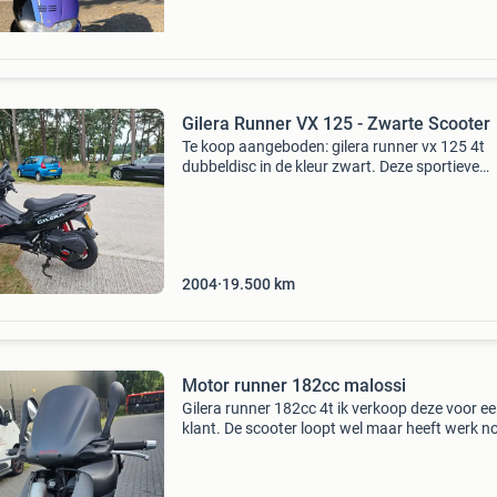
Gilera Runner VX 125 - Zwarte Scooter
Te koop aangeboden: gilera runner vx 125 4t
dubbeldisc in de kleur zwart. Deze sportieve
motorscooter is ideaal voor de beginnende
motorrijder met a1 rijbewijs. Hij staat al op nl
kenteken en is van 2
2004
19.500
km
Motor runner 182cc malossi
Gilera runner 182cc 4t ik verkoop deze voor e
klant. De scooter loopt wel maar heeft werk n
motorisch, deze kosten kan de klant niet betal
wil deze motor runner verkopen. De kappenset
we