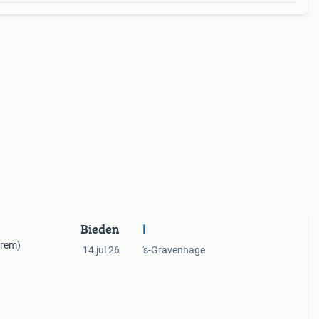
Bieden
I
frem)
14 jul 26
's-Gravenhage
aar