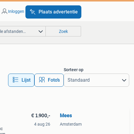
Inloggen
Plaats advertentie
lle afstanden…
Zoek
Sorteer op
Lijst
Foto’s
€ 1.900,-
Mees
4 aug 26
Amsterdam
cc