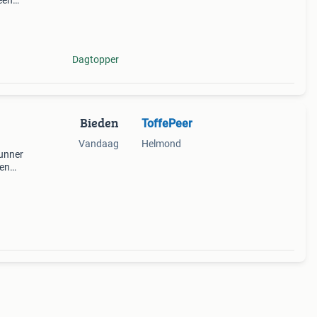
een
r
Dagtopper
Bieden
ToffePeer
Vandaag
Helmond
runner
 en
 kan