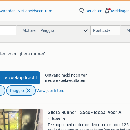
waarden
Veiligheidscentrum
Berichten
Meldingen
Motoren | Piaggio
A
aten
voor 'gilera runner'
Ontvang meldingen van
r je zoekopdracht
nieuwe zoekresultaten
Piaggio
Verwijder filters
Gilera Runner 125cc - Ideaal voor A1
rijbewijs
Te koop: goed onderhouden gilera runner 125