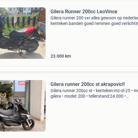
Gilera Runner 200cc LeoVince
Gilera runner 200 vxr alles gewoon op nederl
kenteken banden goed remmen goed verlichti
aangepast naar led leovince-uitlaat met een 
diep geluid ter waarde van 430 euro malossi
multitronic c
23.000
km
Gilera runner 200cc st akrapovic!!
Gilera runner 200cc st • kenteken:mz-sl-25 • m
gilera • model: 200 • tellerstand:24.000 •
brandstofsoort: benzine • bouwjaar: 2011 •
motorinhoud: 200cc • bt