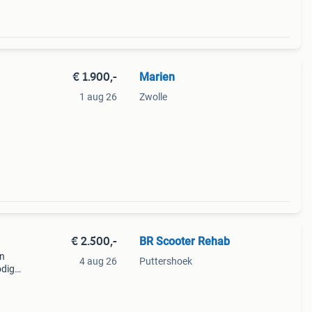
€ 1.900,-
Marien
1 aug 26
Zwolle
€ 2.500,-
BR Scooter Rehab
en
4 aug 26
Puttershoek
odig
en en
 is