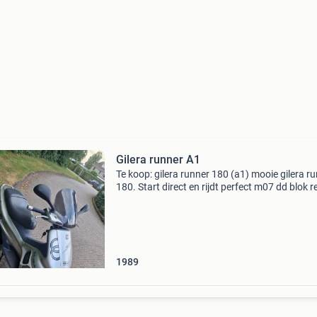
Gilera runner A1
Te koop: gilera runner 180 (a1) mooie gilera r
180. Start direct en rijdt perfect m07 dd blok r
vervangen: malossi cilinder en zuiger bgm 55
slagkrukas met ophoogplaat krukaslagers wa
1989