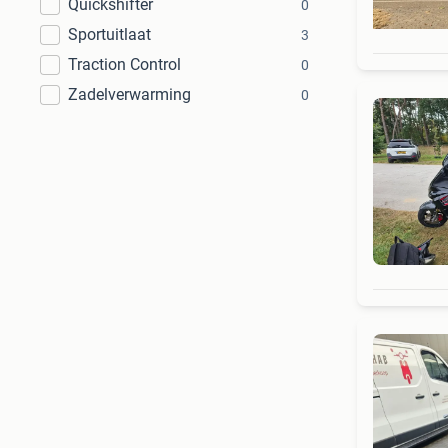
Quickshifter
0
Sportuitlaat
3
Traction Control
0
Zadelverwarming
0