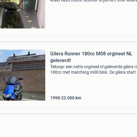
4takt deze motor scooter is perfect voor ieder
met een a1 rijbewijs en biedt een sportieve
rijervaring. Start en rijdt uitstekend. Ideaal voo
woon-wer
Gilera Runner 180cc M08 orgineel NL
geleverd!
Tekoop: een nette orgineel nl geleverde gilera 
180cc met matching m08 blok. De gilera start
rijd maar heeft een lekke koppakking hierdoor
er niet mee gereden worden tot dit hersteld is.
1998
22.000
km