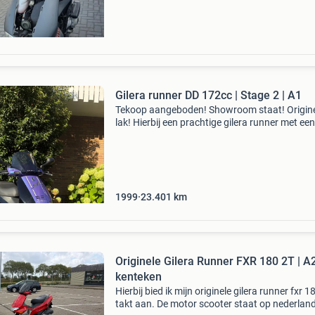
Gilera runner DD 172cc | Stage 2 | A1
Tekoop aangeboden! Showroom staat! Origin
lak! Hierbij een prachtige gilera runner met een
vlotte setup! • malossi 172cc (stage 2 getuned
polini vario • 28 cp polini • p
1999
23.401
km
Originele Gilera Runner FXR 180 2T | A
kenteken
Hierbij bied ik mijn originele gilera runner fxr 1
takt aan. De motor scooter staat op nederlan