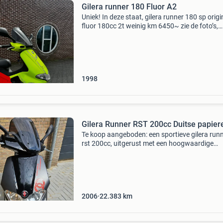
Gilera runner 180 Fluor A2
Uniek! In deze staat, gilera runner 180 sp origi
fluor 180cc 2t weinig km 6450~ zie de foto’s,
smetteloos te bezichtigen bij ons in groningen
neem een kijkje op onze website
www.hovinghscooters
1998
Gilera Runner RST 200cc Duitse papier
Te koop aangeboden: een sportieve gilera run
rst 200cc, uitgerust met een hoogwaardige
leovince uitlaat voor een verbeterde geluidser
en prestaties. Deze scooter is ideaal voor zowe
dagelijk
2006
22.383
km