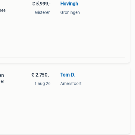
€ 5.999,-
Hovingh
neel
Gisteren
Groningen
 of
€ 2.750,-
Tom D.
en
ner
1 aug 26
Amersfoort
varing
l