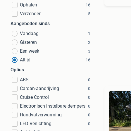
Ophalen
16
Verzenden
5
Aangeboden sinds
Vandaag
1
Gisteren
2
Een week
3
Altijd
16
Opties
ABS
0
Cardan-aandrijving
0
Cruise Control
0
Electronisch instelbare dempers
0
Handvatverwarming
0
LED Verlichting
0