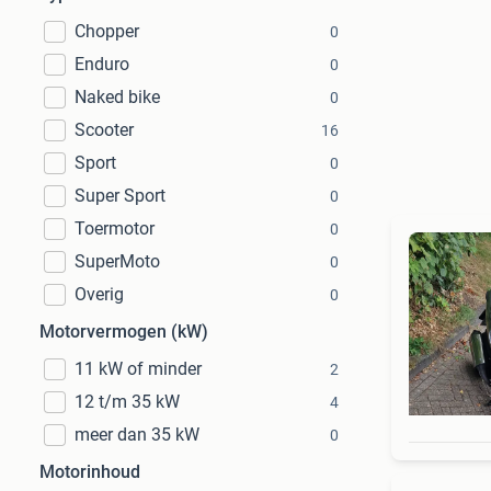
Chopper
0
Enduro
0
Naked bike
0
Scooter
16
Sport
0
Super Sport
0
Toermotor
0
SuperMoto
0
Overig
0
Motorvermogen (kW)
11 kW of minder
2
12 t/m 35 kW
4
meer dan 35 kW
0
Motorinhoud