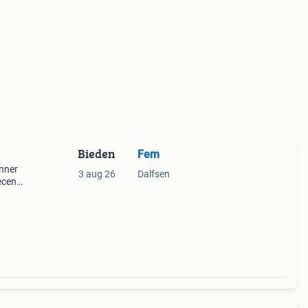
Bieden
Fem
unner
3 aug 26
Dalfsen
ecent
 mm
terp