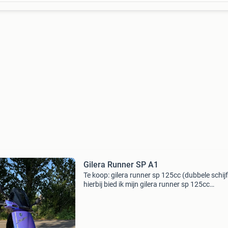
Gilera Runner SP A1
Te koop: gilera runner sp 125cc (dubbele schij
hierbij bied ik mijn gilera runner sp 125cc
motorscooter aan. De motorscooter staat op
nederlands kenteken en ik ben de eerste eigen
op nl-plaat.