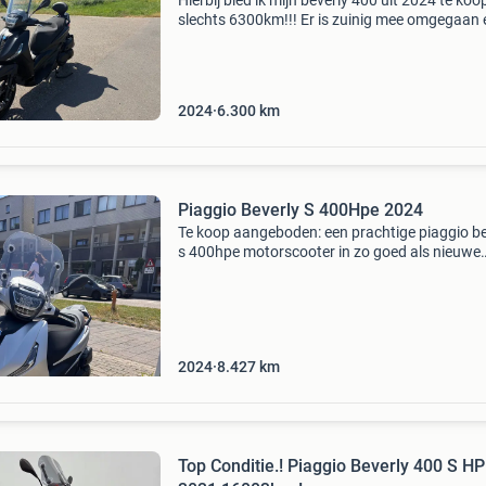
Hierbij bied ik mijn beverly 400 uit 2024 te ko
slechts 6300km!!! Er is zuinig mee omgegaan 
alle vloeistoffen zijn bijgevuld ( koelvloeistof,
motorolie ). Accessoires: shad rugsteun, lage 
2024
6.300
km
Piaggio Beverly S 400Hpe 2024
Te koop aangeboden: een prachtige piaggio be
s 400hpe motorscooter in zo goed als nieuwe
staat. Deze scooter is perfect voor zowel
stadsritten als langere afstanden. Met een
kilometerstand van sl
2024
8.427
km
Top Conditie.! Piaggio Beverly 400 S H