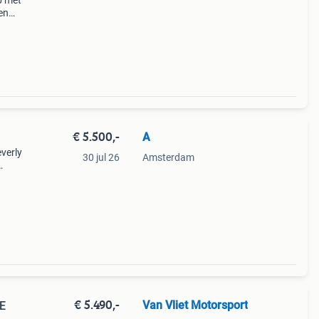
op met
en
win
€ 5.500,-
A
verly
30 jul 26
Amsterdam
€ 5.490,-
Van Vliet Motorsport
PE