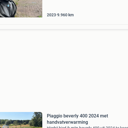
Er zijn geen technische mankementen of sto
2023
9.960
km
Piaggio beverly 400 2024 met
handvatverwarming