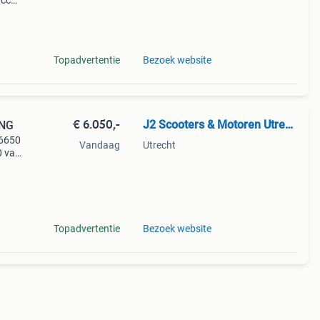
0cc
fect
j de
Topadvertentie
Bezoek website
€ 6.050,-
J2 Scooters & Motoren Utrecht
ING
€6650
Vandaag
Utrecht
0 van
d u
Topadvertentie
Bezoek website