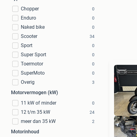
Chopper
0
Enduro
0
Naked bike
0
Scooter
34
Sport
0
Super Sport
0
Toermotor
0
SuperMoto
0
Overig
3
Motorvermogen (kW)
11 kW of minder
0
12 t/m 35 kW
24
meer dan 35 kW
2
Motorinhoud