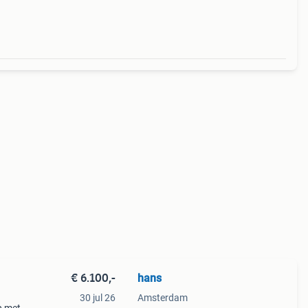
€ 6.100,-
hans
30 jul 26
Amsterdam