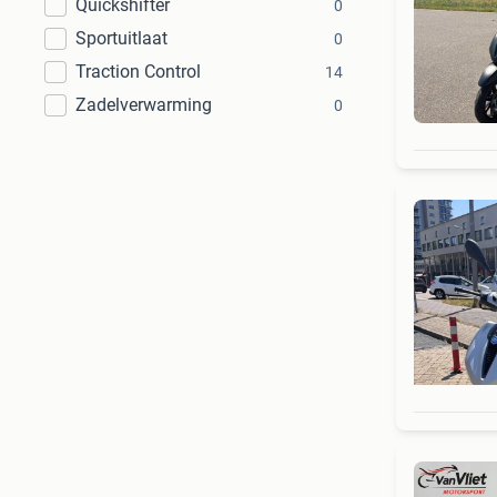
Quickshifter
0
Sportuitlaat
0
Traction Control
14
Zadelverwarming
0