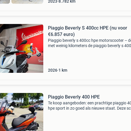
2023
8.782
km
Piaggio Beverly S 400cc HPE (nu voor
€6.857 euro)
Piaggio beverly s 400cc hpe motorscooter – 
met weinig kilometers de piaggio beverly s 40
hpe is een krachtige en luxe motorscooter, per
voor langere ritten en dagelijks gebruik. Dankzi
2026
1
km
Piaggio Beverly 400 HPE
Te koop aangeboden: een prachtige piaggio 4
hpe sport in zo goed als nieuwe staat. Deze s
is perfect voor zowel stadsritten als langere
afstanden, met zijn krachtige motor en
comfortabele rije