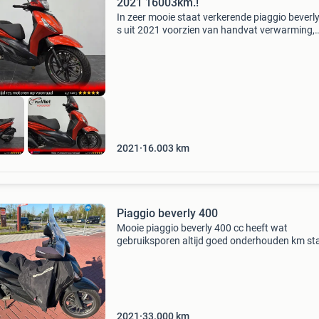
2021 16003km.!
In zeer mooie staat verkerende piaggio beverl
s uit 2021 voorzien van handvat verwarming,
keyless ride, windscherm en staat zeer goed o
banden ------------------------------------------------
2021
16.003
km
Piaggio beverly 400
Mooie piaggio beverly 400 cc heeft wat
gebruiksporen altijd goed onderhouden km st
:33000 er zijn wat markementen tankdopklep 
half gebroken dus zit vast met 1 pin en niet 2
pinnen rechts spiegel
2021
33.000
km