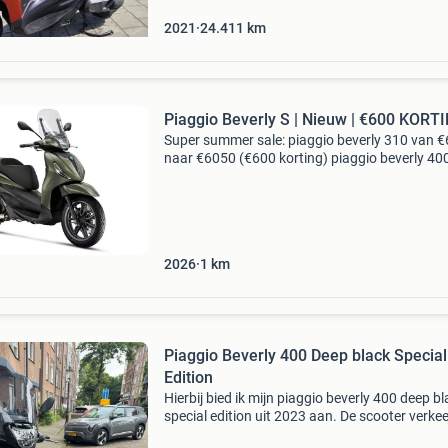
2021
24.411
km
Piaggio Beverly S | Nieuw | €600 KORT
Super summer sale: piaggio beverly 310 van 
naar €6050 (€600 korting) piaggio beverly 40
€7750 naar €7150 (€600 korting) bij deze wor
aangeboden: merk: piagg
2026
1
km
Piaggio Beverly 400 Deep black Special
Edition
Hierbij bied ik mijn piaggio beverly 400 deep b
special edition uit 2023 aan. De scooter verkee
topstaat en rijdt, remt en schakelt zoals het ho