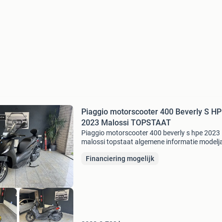
Piaggio motorscooter 400 Beverly S H
2023 Malossi TOPSTAAT
Piaggio motorscooter 400 beverly s hpe 2023
malossi topstaat algemene informatie modelja
2021 kleur: zwart referentienummer: 4156
Financiering mogelijk
kenteken: 81-ms-vx technische informatie
vermogen: 26 kw (35 pk) aa