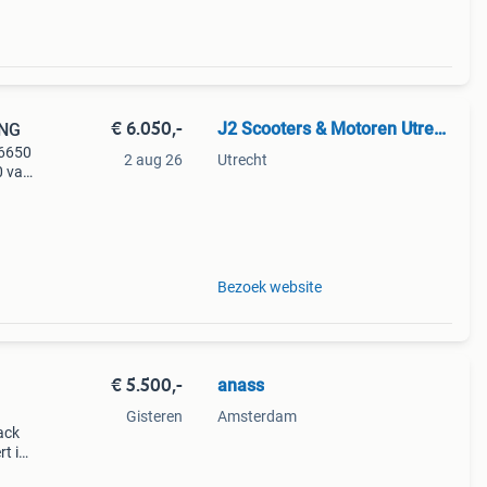
€ 6.050,-
J2 Scooters & Motoren Utrecht
ING
€6650
2 aug 26
Utrecht
0 van
d u
Bezoek website
€ 5.500,-
anass
Gisteren
Amsterdam
lack
rt in
ort.