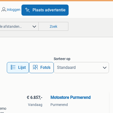
Inloggen
Plaats advertentie
lle afstanden…
Zoek
Sorteer op
Lijst
Foto’s
€ 6.857,-
Motostore Purmerend
Vandaag
Purmerend
demo