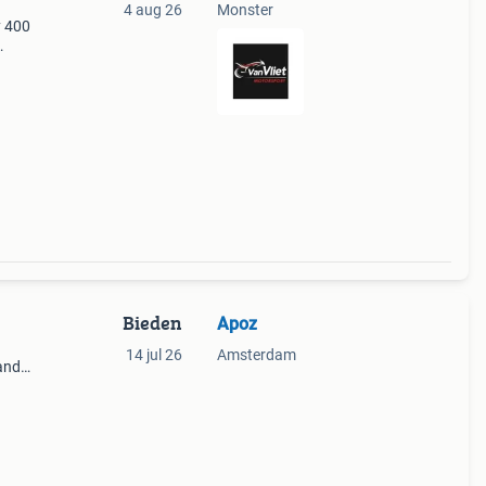
4 aug 26
Monster
y 400
p de
Bieden
Apoz
14 jul 26
Amsterdam
and
is