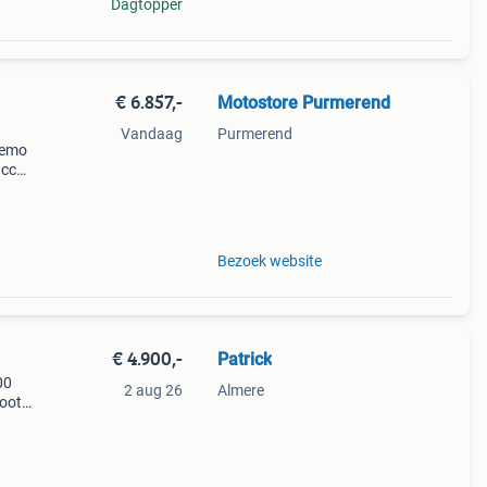
Dagtopper
€ 6.857,-
Motostore Purmerend
Vandaag
Purmerend
demo
0cc
fect
j de
Bezoek website
€ 4.900,-
Patrick
00
2 aug 26
Almere
cooter