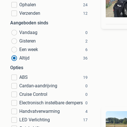
Ophalen
24
Verzenden
12
Aangeboden sinds
Vandaag
0
Gisteren
2
Een week
6
Altijd
36
Opties
ABS
19
Cardan-aandrijving
0
Cruise Control
0
Electronisch instelbare dempers
0
Handvatverwarming
4
LED Verlichting
17