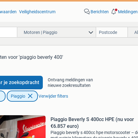
waarden
Veiligheidscentrum
Berichten
Meldingen
Motoren | Piaggio
A
aten
voor 'piaggio beverly 400'
Ontvang meldingen van
r je zoekopdracht
nieuwe zoekresultaten
Piaggio
Verwijder filters
Piaggio Beverly S 400cc HPE (nu voor
€6.857 euro)
Piaggio beverly s 400cc hpe motorscooter – 