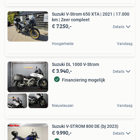
Suzuki V-Strom 650 XTA | 2021 | 17.000
km | Zeer compleet
€ 7.250,-
Details
Hoogerheide
Vandaag
Suzuki DL 1000 V-Strom
€ 3.940,-
Details
Financiering mogelijk
Nieuwleusen
Vandaag
️️Suzuki V-STROM 800 DE (bj 2023)️️
€ 9.990,-
Details