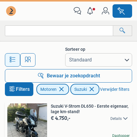
Motoren | Suzuki
Sorteer op
Alle afstanden…
Bewaar je zoekopdracht
Filters
Motoren
Suzuki
Verwijder filters
Suzuki V-Strom DL650 - Eerste eigenaar,
lage km-stand!
€ 4.750,-
Details
Dagtopper