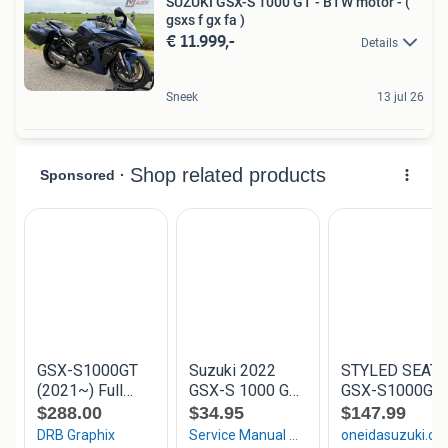
SUZUKI GSX-S 1000 GT - BTW motor - (
gsxs f gx fa )
€ 11.999,-
Details
Sneek
13 jul 26