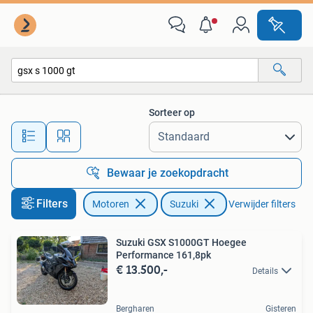
Motoren | Suzuki
Sorteer op
Alle afstanden…
Bewaar je zoekopdracht
Filters
Motoren
Suzuki
Verwijder filters
Suzuki GSX S1000GT Hoegee
Performance 161,8pk
€ 13.500,-
Details
Bergharen
Gisteren