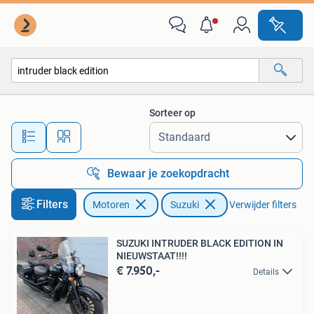
Motoren | Suzuki
Sorteer op
Alle afstanden…
Bewaar je zoekopdracht
Filters
Motoren
Suzuki
Verwijder filters
SUZUKI INTRUDER BLACK EDITION IN
NIEUWSTAAT!!!!
€ 7.950,-
Details