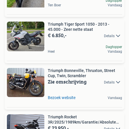
Dagtopper
Ten Boer
Vandaag
Triumph Tiger Sport 1050 - 2013 -
45.000 - Zeer nette staat
€ 6.850,-
Details
Dagtopper
Heel
Vandaag
Triumph Bonneville, Thruxton, Street
Cup, Twin, Scrambler
Zie omschrijving
Details
Bezoek website
Vandaag
Triumph Rocket
3R/2025/1989km/Garantie/Absolute
€ 23.950,-
nieuwstaat!!
Details