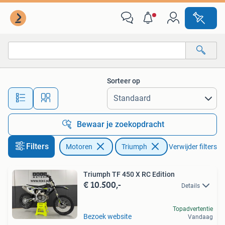
Motoren | Triumph
Sorteer op
Alle afstanden…
Bewaar je zoekopdracht
Filters
Motoren
Triumph
Verwijder filters
Triumph TF 450 X RC Edition
€ 10.500,-
Details
Topadvertentie
Bezoek website
Vandaag