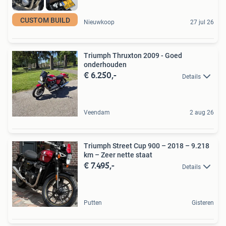
CUSTOM BUILD
Nieuwkoop
27 jul 26
Triumph Thruxton 2009 - Goed
onderhouden
€ 6.250,-
Details
Veendam
2 aug 26
Triumph Street Cup 900 – 2018 – 9.218
km – Zeer nette staat
€ 7.495,-
Details
Putten
Gisteren