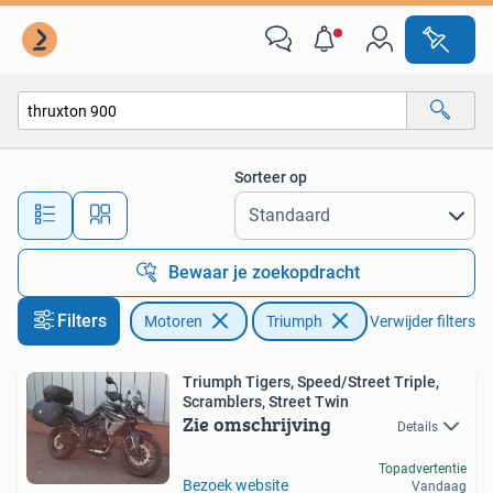
Motoren | Triumph
Sorteer op
Alle afstanden…
Bewaar je zoekopdracht
Filters
Motoren
Triumph
Verwijder filters
Triumph Tigers, Speed/Street Triple,
Scramblers, Street Twin
Zie omschrijving
Details
Topadvertentie
Bezoek website
Vandaag