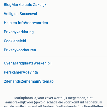
Blog
Marktplaats Zakelijk
Veilig en Succesvol
Help en Info
Voorwaarden
Privacyverklaring
Cookiebeleid
Privacyvoorkeuren
Over Marktplaats
Werken bij
Perskamer
Adevinta
2dehands
2ememain
Sitemap
Marktplaats is, voor zover wettelijk toegestaan, niet
aansprakelijk voor (gevolg)schade die voortkomt uit het gebruik
van deze site, dan wel uit fouten of ontbrekende functionaliteiten