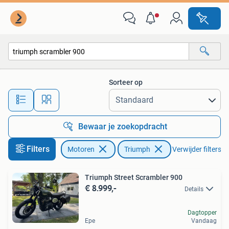
Motoren | Triumph
Sorteer op
Alle afstanden…
Bewaar je zoekopdracht
Filters
Motoren
Triumph
Verwijder filters
Triumph Street Scrambler 900
€ 8.999,-
Details
Dagtopper
Epe
Vandaag