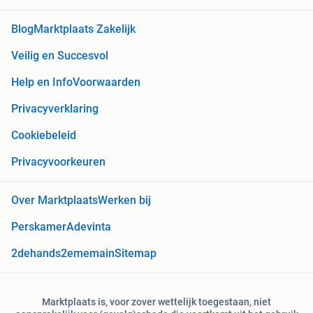
Blog
Marktplaats Zakelijk
Veilig en Succesvol
Help en Info
Voorwaarden
Privacyverklaring
Cookiebeleid
Privacyvoorkeuren
Over Marktplaats
Werken bij
Perskamer
Adevinta
2dehands
2ememain
Sitemap
Marktplaats is, voor zover wettelijk toegestaan, niet