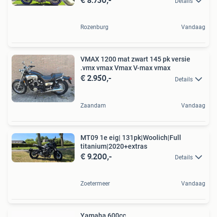
Details
Rozenburg
Vandaag
VMAX 1200 mat zwart 145 pk versie
.vmx vmax Vmax V-max vmax
€ 2.950,-
Details
Zaandam
Vandaag
MT09 1e eig| 131pk|Woolich|Full
titanium|2020+extras
€ 9.200,-
Details
Zoetermeer
Vandaag
Yamaha 600cc