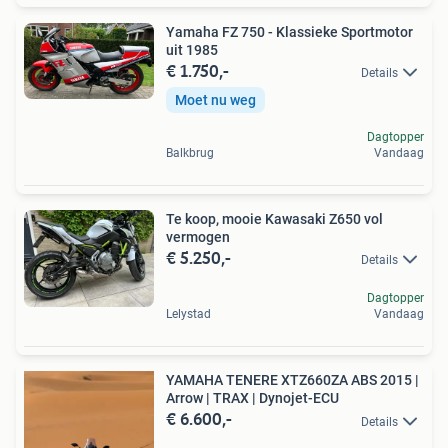
Yamaha FZ 750 - Klassieke Sportmotor
uit 1985
€ 1.750,-
Details
Moet nu weg
Dagtopper
Balkbrug
Vandaag
Te koop, mooie Kawasaki Z650 vol
vermogen
€ 5.250,-
Details
Dagtopper
Lelystad
Vandaag
YAMAHA TENERE XTZ660ZA ABS 2015 |
Arrow | TRAX | Dynojet-ECU
€ 6.600,-
Details