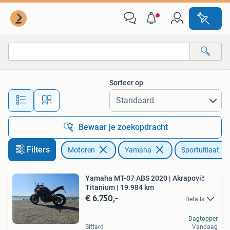
Motoren | Yamaha
Sorteer op
Alle afstanden…
Bewaar je zoekopdracht
Filters
Motoren
Yamaha
Sportuitlaat
Yamaha MT-07 ABS 2020 | Akrapovič
Titanium | 19.984 km
€ 6.750,-
Details
Dagtopper
Sittard
Vandaag