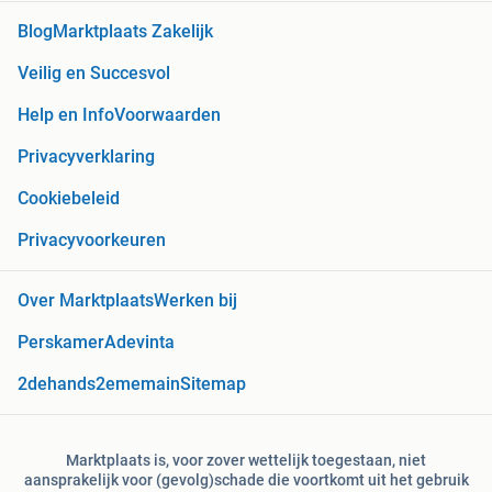
Blog
Marktplaats Zakelijk
Veilig en Succesvol
Help en Info
Voorwaarden
Privacyverklaring
Cookiebeleid
Privacyvoorkeuren
Over Marktplaats
Werken bij
Perskamer
Adevinta
2dehands
2ememain
Sitemap
Marktplaats is, voor zover wettelijk toegestaan, niet
aansprakelijk voor (gevolg)schade die voortkomt uit het gebruik