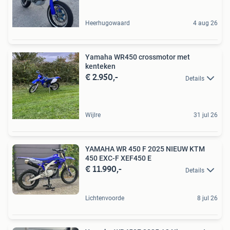
Heerhugowaard
4 aug 26
Yamaha WR450 crossmotor met
kenteken
€ 2.950,-
Details
Wijlre
31 jul 26
YAMAHA WR 450 F 2025 NIEUW KTM
450 EXC-F XEF450 E
€ 11.990,-
Details
Lichtenvoorde
8 jul 26