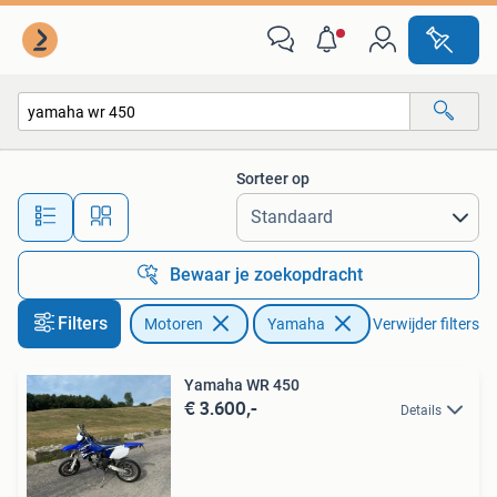
Motoren | Yamaha
Sorteer op
Alle afstanden…
Bewaar je zoekopdracht
Filters
Motoren
Yamaha
Verwijder filters
Yamaha WR 450
€ 3.600,-
Details