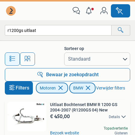
Onderdelen | BMW
Sorteer op
Alle afstanden…
Bewaar je zoekopdracht
Filters
Motoren
BMW
Verwijder filters
Uitlaat Bochtenset BMW R 1200 GS
2004-2007 (R1200GS 04) New
€ 450,00
Details
Topadvertentie
Bezoek website
Gisteren