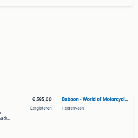
€ 595,00
Baboon - World of Motorcycle Parts
Eergisteren
Heerenveen
n
aad!
halen