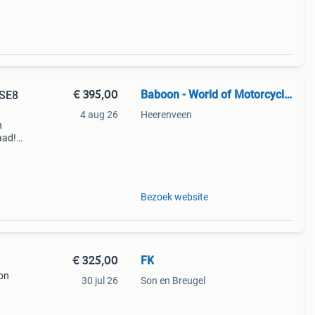
€ 395,00
Baboon - World of Motorcycle Parts
USE8
4 aug 26
Heerenveen
n
aad!
halen
Bezoek website
€ 325,00
FK
lon
30 jul 26
Son en Breugel
tone