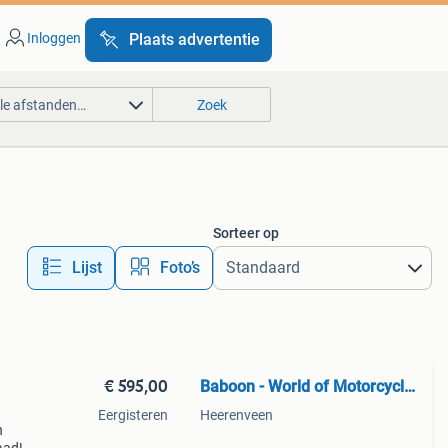
Inloggen
Plaats advertentie
lle afstanden…
Zoek
Sorteer op
Lijst
Foto’s
€ 595,00
Baboon - World of Motorcycle Parts
Eergisteren
Heerenveen
n