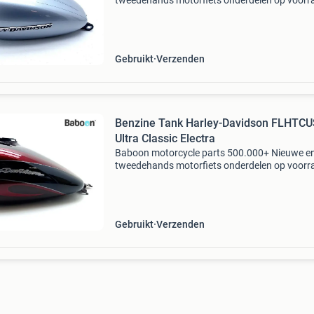
tweedehands motorfiets onderdelen op voorr
Bestel moeiteloos in onze webshop of kom af
in onze geheel vernieuwde winkel aan de a7 -
heerenveen. Babo
Gebruikt
Verzenden
Benzine Tank Harley-Davidson FLHTC
Ultra Classic Electra
Baboon motorcycle parts 500.000+ Nieuwe e
tweedehands motorfiets onderdelen op voorr
Bestel moeiteloos in onze webshop of kom af
in onze geheel vernieuwde winkel aan de a7 -
heerenveen. Babo
Gebruikt
Verzenden