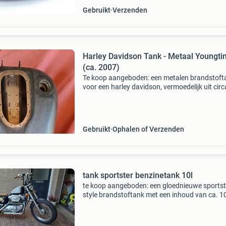
Gebruikt
Verzenden
Harley Davidson Tank - Metaal Youngti
(ca. 2007)
Te koop aangeboden: een metalen brandstoft
voor een harley davidson, vermoedelijk uit circ
2007. Deze tank is een youngtimer onderdeel 
verkeert in gebruikte staat. Bekijk de foto&#39
zorg
Gebruikt
Ophalen of Verzenden
tank sportster benzinetank 10l
​te koop aangeboden: een gloednieuwe sportst
style brandstoftank met een inhoud van ca. 1
Liter (2.8 Gallon). ​De tank is voorzien van een
unieke, vintage scallop garage paintjob op bla
metaal, a