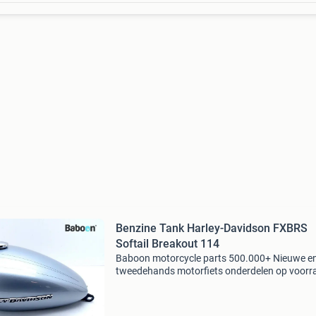
Benzine Tank Harley-Davidson FXBRS
Softail Breakout 114
Baboon motorcycle parts 500.000+ Nieuwe e
tweedehands motorfiets onderdelen op voorr
Bestel moeiteloos in onze webshop of kom af
in onze geheel vernieuwde winkel aan de a7 -
heerenveen. Babo