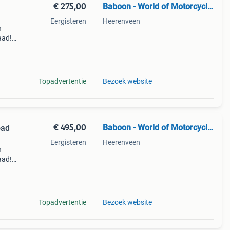
€ 275,00
Baboon - World of Motorcycle Parts
Eergisteren
Heerenveen
n
aad!
halen
Topadvertentie
Bezoek website
€ 495,00
Baboon - World of Motorcycle Parts
oad
Eergisteren
Heerenveen
n
aad!
halen
Topadvertentie
Bezoek website