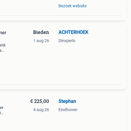
Bezoek website
Bieden
ACHTERHOEK
mer
1 aug 26
Dinxperlo
ank
a
en
;s
€ 225,00
Stephan
er
4 aug 26
Eindhoven
0
nk