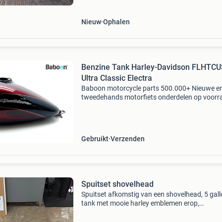
Nieuw
Ophalen
Benzine Tank Harley-Davidson FLHTC
Ultra Classic Electra
Baboon motorcycle parts 500.000+ Nieuwe e
tweedehands motorfiets onderdelen op voorr
Bestel moeiteloos in onze webshop of kom af
in onze geheel vernieuwde winkel aan de a7 -
heerenveen. Babo
Gebruikt
Verzenden
Spuitset shovelhead
Spuitset afkomstig van een shovelhead, 5 gal
tank met mooie harley emblemen erop,
voorspatbord en achterspatbord met thombs
achterlicht