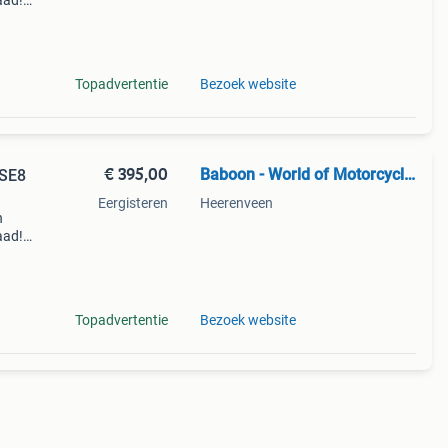
aad!
halen
Topadvertentie
Bezoek website
€ 395,00
Baboon - World of Motorcycle Parts
USE8
Eergisteren
Heerenveen
n
aad!
halen
Topadvertentie
Bezoek website