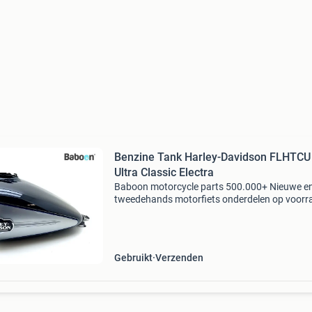
Benzine Tank Harley-Davidson FLHTCU
Ultra Classic Electra
Baboon motorcycle parts 500.000+ Nieuwe e
tweedehands motorfiets onderdelen op voorr
Bestel moeiteloos in onze webshop of kom af
in onze geheel vernieuwde winkel aan de a7 -
heerenveen. Babo
Gebruikt
Verzenden