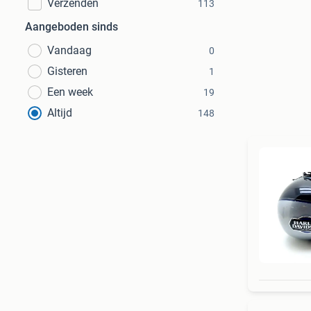
Verzenden
113
Aangeboden sinds
Vandaag
0
Gisteren
1
Een week
19
Altijd
148