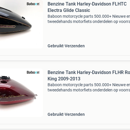
Benzine Tank Harley-Davidson FLHTC
Electra Glide Classic
Baboon motorcycle parts 500.000+ Nieuwe e
tweedehands motorfiets onderdelen op voorr
Bestel moeiteloos in onze webshop of kom af
in onze geheel vernieuwde winkel aan de a7 -
heerenveen. Babo
Gebruikt
Verzenden
Benzine Tank Harley-Davidson FLHR R
King 2009-2013
Baboon motorcycle parts 500.000+ Nieuwe e
tweedehands motorfiets onderdelen op voorr
Bestel moeiteloos in onze webshop of kom af
in onze geheel vernieuwde winkel aan de a7 -
heerenveen. Babo
Gebruikt
Verzenden