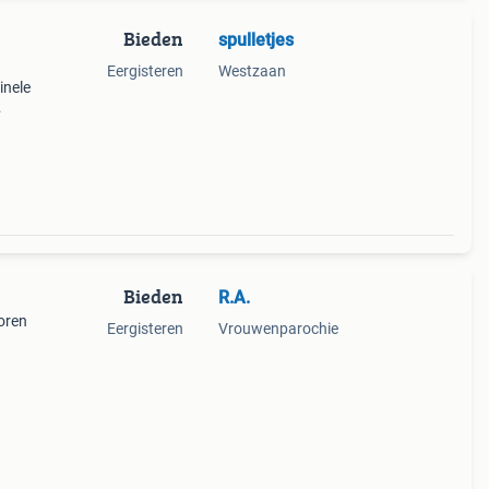
Bieden
spulletjes
Eergisteren
Westzaan
inele
Bieden
R.A.
oren
Eergisteren
Vrouwenparochie