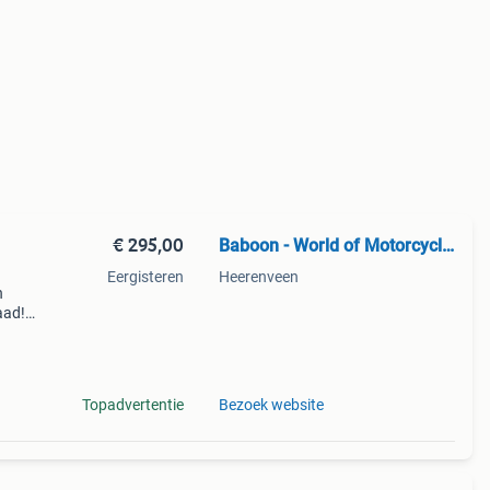
€ 295,00
Baboon - World of Motorcycle Parts
Eergisteren
Heerenveen
n
aad!
halen
Topadvertentie
Bezoek website