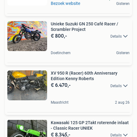
Bezoek website
Gisteren
Unieke Suzuki GN 250 Café Racer /
Scrambler Project
€ 800,-
Details
Doetinchem
Gisteren
XV 950 R (Racer) 60th Anniversary
Edition Kenny Roberts
€ 6.470,-
Details
Maastricht
2 aug 26
Kawasaki 125 GP 2Takt roterende inlaat
- Classic Racer UNIEK
€ 8.345,-
Details