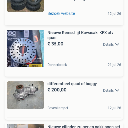
Bezoek website
12 jul 26
Nieuwe Remschijf Kawasaki KFX atv
quad
€ 35,00
Details
Donkerbroek
21 jul 26
differentieel quad of buggy
€ 200,00
Details
Bovenkarspel
12 jul 26
Nieuwe cilinder, zuiger en pakkingen set