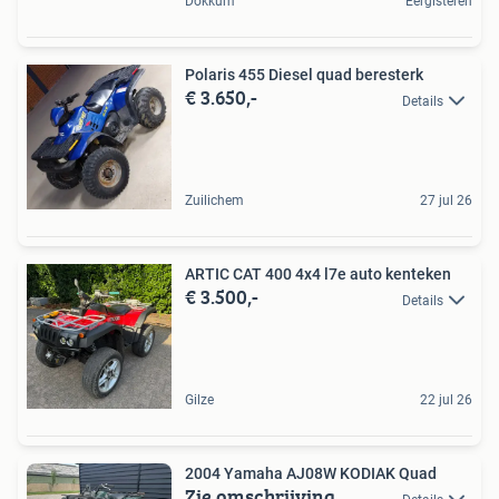
Dokkum
Eergisteren
Polaris 455 Diesel quad beresterk
€ 3.650,-
Details
Zuilichem
27 jul 26
ARTIC CAT 400 4x4 l7e auto kenteken
€ 3.500,-
Details
Gilze
22 jul 26
2004 Yamaha AJ08W KODIAK Quad
Zie omschrijving