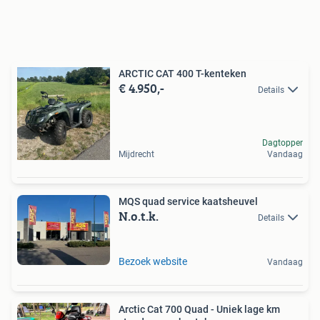
ARCTIC CAT 400 T-kenteken
€ 4.950,-
Details
Dagtopper
Mijdrecht
Vandaag
MQS quad service kaatsheuvel
N.o.t.k.
Details
Bezoek website
Vandaag
Arctic Cat 700 Quad - Uniek lage km