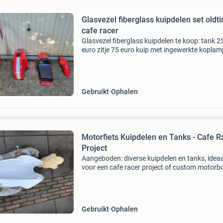
Glasvezel fiberglass kuipdelen set oldt
cafe racer
Glasvezel fiberglass kuipdelen te koop: tank 2
euro zitje 75 euro kuip met ingewerkte kopla
euro spatbord 25 euro kuipruitje 50 euro geko
voor eigen project maar helaas te grote voor mi
Gebruikt
Ophalen
Motorfiets Kuipdelen en Tanks - Cafe R
Project
Aangeboden: diverse kuipdelen en tanks, ideaa
voor een cafe racer project of custom motorb
De set bestaat uit een witte kuip, een witte tan
aluminium tank en diverse andere onderdelen 
Gebruikt
Ophalen