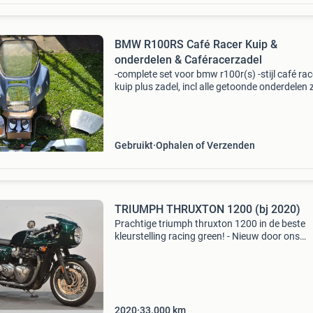
BMW R100RS Café Racer Kuip &
onderdelen & Caféracerzadel
-complete set voor bmw r100r(s) -stijl café rac
kuip plus zadel, incl alle getoonde onderdelen 
nieuwe spiegels, windscherm (én met 1 extra
cockpit en 1 extra voorglas als reserve ingeval 
Gebruikt
Ophalen of Verzenden
TRIUMPH THRUXTON 1200 (bj 2020)
Prachtige triumph thruxton 1200 in de beste
kleurstelling racing green! - Nieuw door ons
verkocht - 2de eigenaar - compleet door ons d
onderhouden - cafe racer kuip groen - topstaa
proefrit
2020
33.000
km