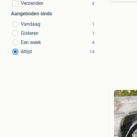
Verzenden
4
Aangeboden sinds
Vandaag
1
Gisteren
1
Een week
4
Altijd
14