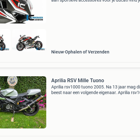
aan sportieve accessoires voor je ducati vind j
www.gegshop.nl. Hoogwaardig carbon, fraai
aluminium accessoires en de mooiste uitlaten
samengebrac
Nieuw
Ophalen of Verzenden
Aprilia RSV Mille Tuono
Aprilia rsv1000 tuono 2005. Na 13 jaar mag di
beest naar een volgende eigenaar. Aprilia rsv
tuono 2005. Omgebouwd naar classic/cafe ra
Handgemaakte kuip, kont en onderkuip. Moto
ook hele