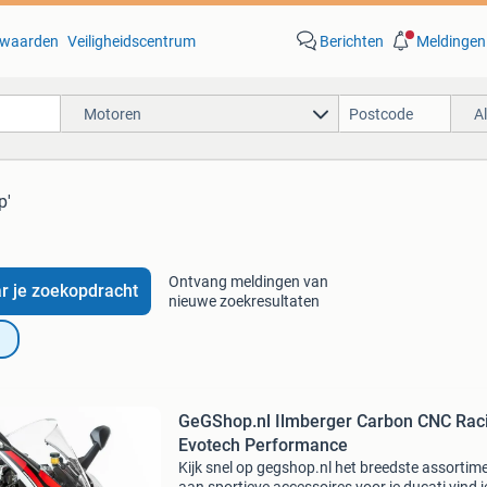
waarden
Veiligheidscentrum
Berichten
Meldingen
Motoren
A
p'
Ontvang meldingen van
r je zoekopdracht
nieuwe zoekresultaten
GeGShop.nl Ilmberger Carbon CNC Rac
Evotech Performance
Kijk snel op gegshop.nl het breedste assortim