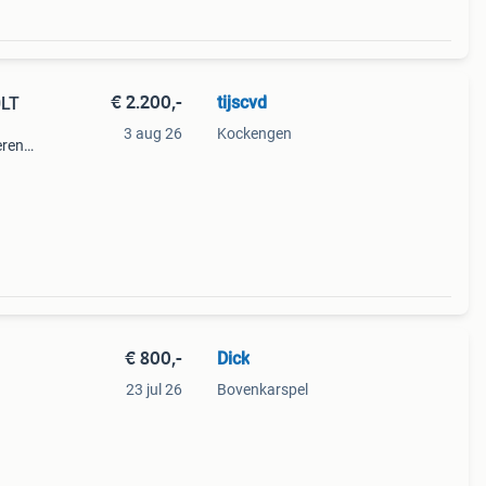
€ 2.200,-
tijscvd
0LT
3 aug 26
Kockengen
eren
 aan
ekort
€ 800,-
Dick
23 jul 26
Bovenkarspel