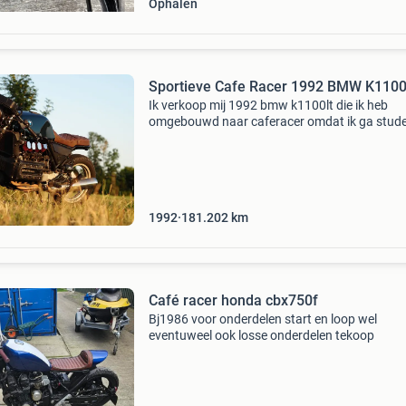
Ophalen
Sportieve Cafe Racer 1992 BMW K110
Ik verkoop mij 1992 bmw k1100lt die ik heb
omgebouwd naar caferacer omdat ik ga stud
en hem niet mee kan nemen :( volgende heb ik
de motor gedaan kuip verwijderd en frame ing
om hem veel
1992
181.202
km
Café racer honda cbx750f
Bj1986 voor onderdelen start en loop wel
eventuweel ook losse onderdelen tekoop