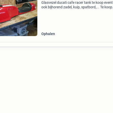
Glasvezel ducati cafe racer tank te koop event
ook bijhorend zadel, kuip, spatbord,... Te koop
trefwoorden: ducati, benelli, mv agusta, laverd
moto guzzi, gilera, moto morini
Ophalen