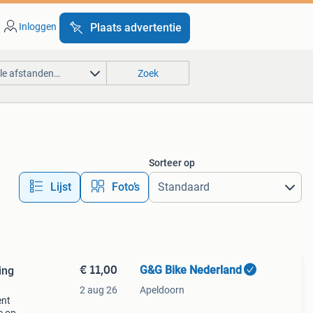
Inloggen
Plaats advertentie
lle afstanden…
Zoek
Sorteer op
Lijst
Foto’s
€ 11,00
G&G Bike Nederland
ing
2 aug 26
Apeldoorn
ent