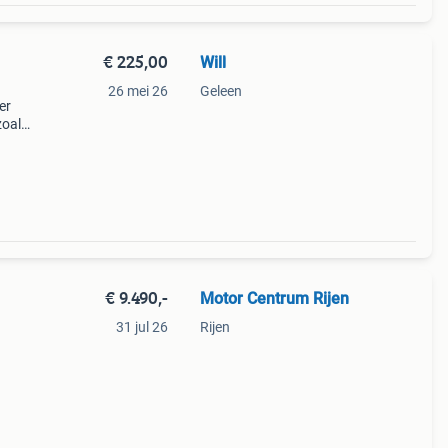
€ 225,00
Will
26 mei 26
Geleen
er
zoals
je bi
€ 9.490,-
Motor Centrum Rijen
31 jul 26
Rijen
ealer
t een