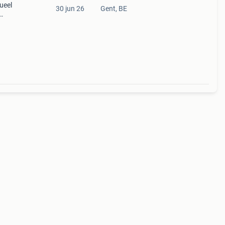
ueel
30 jun 26
Gent, BE
a,