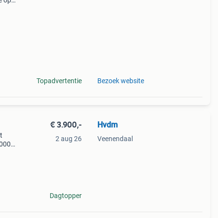
e op
e
Topadvertentie
Bezoek website
€ 3.900,-
Hvdm
t
2 aug 26
Veenendaal
1000
cer.
risch
Dagtopper