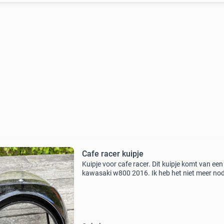
Cafe racer kuipje
Kuipje voor cafe racer. Dit kuipje komt van een
kawasaki w800 2016. Ik heb het niet meer nod
Het is een kunststof kuip. Gebruikt maar zeer
netjes. Oppervlakkige krasjes, maar het glas is
perfect. G