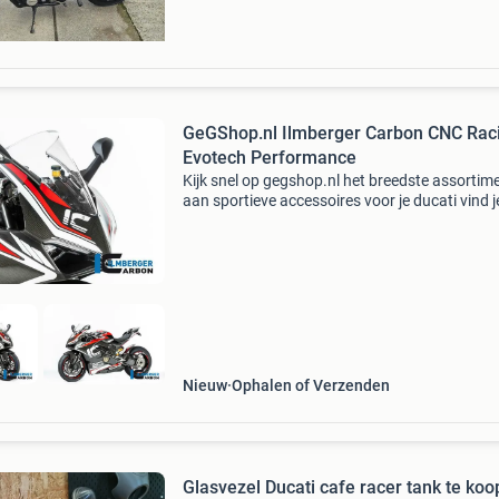
GeGShop.nl Ilmberger Carbon CNC Rac
Evotech Performance
Kijk snel op gegshop.nl het breedste assortim
aan sportieve accessoires voor je ducati vind j
www.gegshop.nl. Hoogwaardig carbon, fraai
aluminium accessoires en de mooiste uitlaten
samengebrac
Nieuw
Ophalen of Verzenden
Glasvezel Ducati cafe racer tank te koo