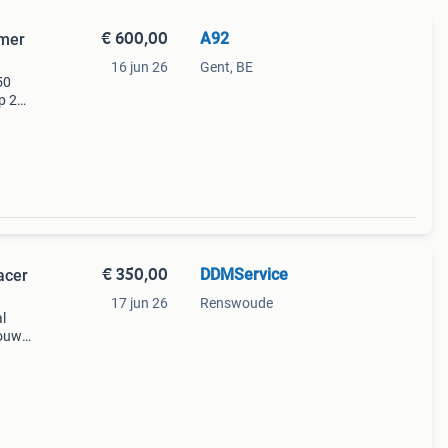
€ 600,00
A92
imer
16 jun 26
Gent, BE
50
mp 200
cht
jn l
€ 350,00
DDMService
acer
17 jun 26
Renswoude
l
ouw.
k, een
zoals