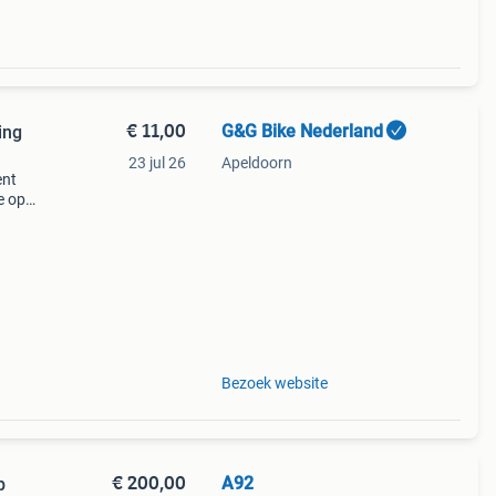
€ 11,00
G&G Bike Nederland
ing
23 jul 26
Apeldoorn
ent
e op
e
Bezoek website
€ 200,00
A92
p