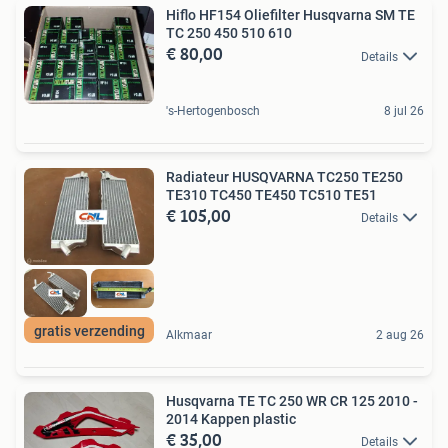
Hiflo HF154 Oliefilter Husqvarna SM TE
TC 250 450 510 610
€ 80,00
Details
's-Hertogenbosch
8 jul 26
Radiateur HUSQVARNA TC250 TE250
TE310 TC450 TE450 TC510 TE51
€ 105,00
Details
gratis verzending
Alkmaar
2 aug 26
Husqvarna TE TC 250 WR CR 125 2010 -
2014 Kappen plastic
€ 35,00
Details