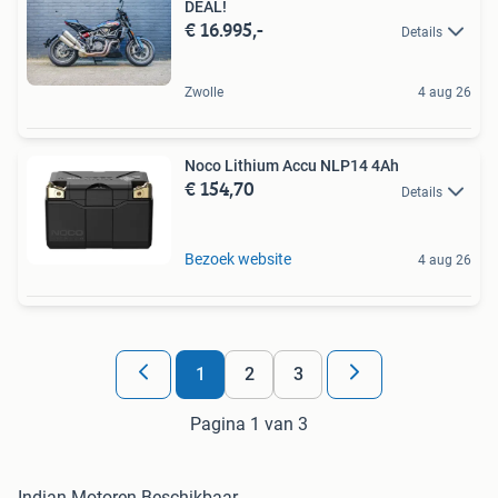
DEAL!
€ 16.995,-
Details
Zwolle
4 aug 26
Noco Lithium Accu NLP14 4Ah
€ 154,70
Details
Bezoek website
4 aug 26
1
2
3
Pagina 1 van 3
Indian Motoren Beschikbaar