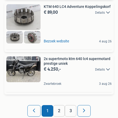
KTM 640 LC4 Adventure Koppelingskorf
€ 89,00
Details
Bezoek website
4 aug 26
2x supertmoto ktm 640 lc4 supermotard
prestige uniek
€ 4.250,-
Details
Zwartebroek
3 aug 26
1
2
3