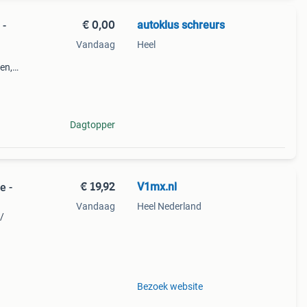
€ 0,00
autoklus schreurs
 -
Vandaag
Heel
en,
s
xl.
Dagtopper
€ 19,92
V1mx.nl
e -
Vandaag
Heel Nederland
/
den.
Bezoek website