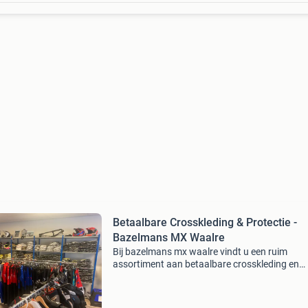
Betaalbare Crosskleding & Protectie -
Bazelmans MX Waalre
Bij bazelmans mx waalre vindt u een ruim
assortiment aan betaalbare crosskleding en
protectie. Wij bieden onder andere: crossbroe
vanaf €35,- cross shirts vanaf €15,- handsch
vanaf &