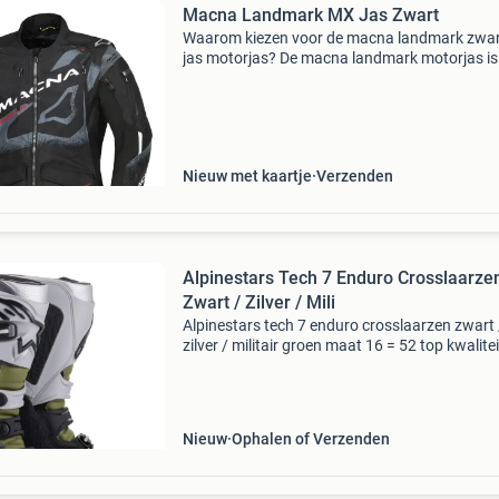
Macna Landmark MX Jas Zwart
Waarom kiezen voor de macna landmark zwa
jas motorjas? De macna landmark motorjas is
geweldige zomer jas van macna. Een motorjas
een belangrijk onderdeel van je outfit omdat he
bescher
Nieuw met kaartje
Verzenden
Alpinestars Tech 7 Enduro Crosslaarze
Zwart / Zilver / Mili
Alpinestars tech 7 enduro crosslaarzen zwart 
zilver / militair groen maat 16 = 52 top kwalitei
enduro laars de tech 7 is een bekende motorc
laars van alpinestars. Deze speciale enduro
uuitvoeri
Nieuw
Ophalen of Verzenden