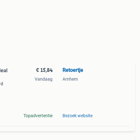
€ 15,84
Retoertje
deal
Vandaag
Arnhem
rd
neel:
tball
Topadvertentie
Bezoek website