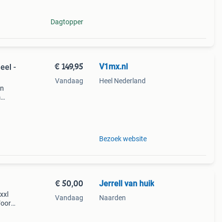
Dagtopper
€ 149,95
V1mx.nl
eel -
Vandaag
Heel Nederland
en
m
en
Bezoek website
€ 50,00
Jerrell van huik
xxl
Vandaag
Naarden
Voor