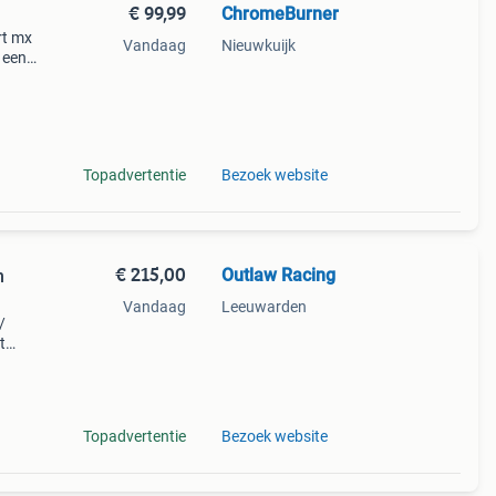
€ 99,99
ChromeBurner
rt mx
Vandaag
Nieuwkuijk
 een
 is
t je
Topadvertentie
Bezoek website
€ 215,00
Outlaw Racing
n
Vandaag
Leeuwarden
/
t
ross
Topadvertentie
Bezoek website