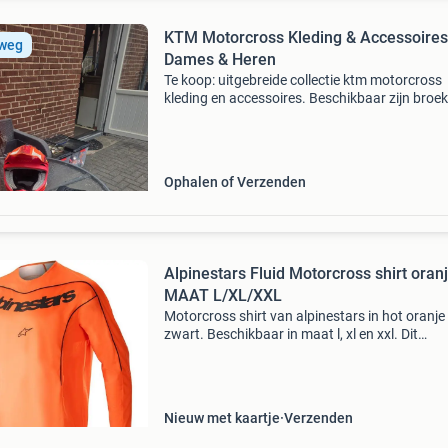
KTM Motorcross Kleding & Accessoires
 weg
Dames & Heren
Te koop: uitgebreide collectie ktm motorcross
kleding en accessoires. Beschikbaar zijn broek
shirts, laarzen en helmen voor zowel dames al
heren. De kleding is voornamelijk in maten l en 
Bijna
Ophalen of Verzenden
Alpinestars Fluid Motorcross shirt oranj
MAAT L/XL/XXL
Motorcross shirt van alpinestars in hot oranje 
zwart. Beschikbaar in maat l, xl en xxl. Dit
opvallende motorcross shirt is lichtgewicht en
gemaakt voor optimaal comfort tijdens het rij
Het ademe
Nieuw met kaartje
Verzenden