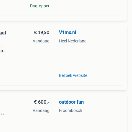
Dagtopper
€ 19,50
V1mx.nl
aat
Vandaag
Heel Nederland
.
op
.
Bezoek website
€ 600,-
outdoor fun
Vandaag
Froombosch
ss.
-
 5km/u