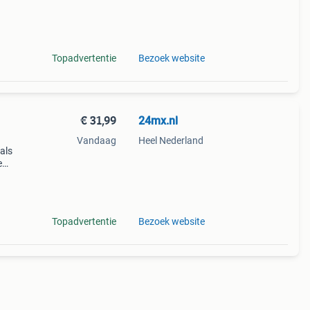
den.
Topadvertentie
Bezoek website
€ 31,99
24mx.nl
Vandaag
Heel Nederland
als
e
orpen
t voor
Topadvertentie
Bezoek website