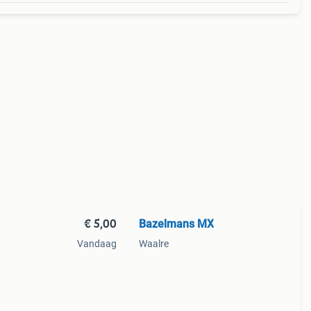
€ 5,00
Bazelmans MX
Vandaag
Waalre
ken
oenen