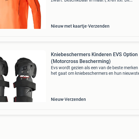
zwart. Beschikbaar in maat l, xl en xxl. Dit
opvallende motorcross shirt is lichtgewicht en
gemaakt voor optimaal comfort tijdens het rij
Het ademe
Nieuw met kaartje
Verzenden
Kniebeschermers Kinderen EVS Option
(Motorcross Bescherming)
Evs wordt gezien als een van de beste merken 
het gaat om kniebeschermers en hun nieuwst
collectie is geen uitzondering.evs nieuw ontw
kniebeschermers bieden u comfort en kwalitei
de be
Nieuw
Verzenden