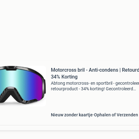
Motorcross bril - Anti-condens | Retour
34% Korting
Abtong motorcross- en sportbril - gecontrolee
retourproduct - 34% korting! Gecontroleerd
retourproduct - 100% functioneel. Multifunctio
geschikt voor motorrijden, cross, skien en pain
besc
Nieuw zonder kaartje
Ophalen of Verzenden