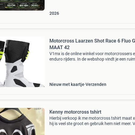
2026
Motorcross Laarzen Shot Race 6 Fluo G
MAAT 42
V1mx is de online winkel voor motorcrossers 
enduro rijders. In de webshop vindt je een rui
aanbod crosskleding, crossmotor onderdelen 
accessoires. V1mx is officieel dealer van top
merken als al
Nieuw met kaartje
Verzenden
Kenny motorcross tshirt
Hierbij verkoop ik me motorcross tshirt maat x
hij is veel ste groot en gebruik hem niet meer. 
eventuele vragen stuur gerust een berichtje.