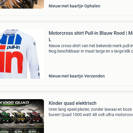
Nieuw met kaartje
Ophalen
Motorcross shirt Pull-in Blauw Rood | M
L
Nieuw cross-shirt van het bekende merk pull-in
Nog beschikbaar in maat large en x-large klik 
onderstaande link om het product te bestellen
Nieuw met kaartje
Verzenden
Kinder quad elektrisch
Uren lang speel plezier, zonder lawaai en boze
buren! Quad 1000 watt 48 volt ultra motorcro
De beste elektrische kinder quad op de markt. 
Zithoogte 60 cm - 48v - max belasting 65kg -
15km/u