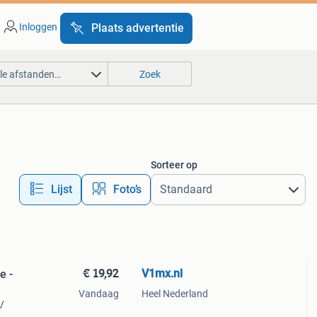
Inloggen
Plaats advertentie
lle afstanden…
Zoek
Sorteer op
Lijst
Foto’s
€ 19,92
V1mx.nl
e -
Vandaag
Heel Nederland
/