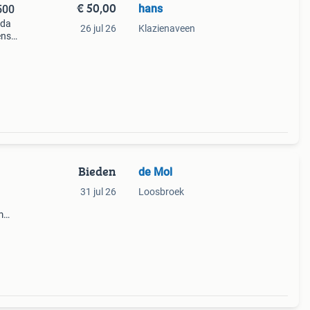
€ 50,00
hans
500
nda
26 jul 26
Klazienaveen
ens
klaar
Bieden
de Mol
31 jul 26
Loosbroek
m
ijd
rten