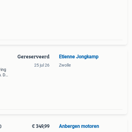
Gereserveerd
Etienne Jongkamp
25 jul 26
Zwolle
wing
. De
 en ik
€ 349,99
Anbergen motoren
0