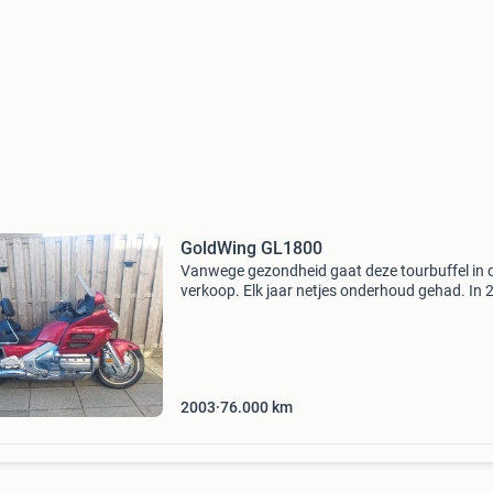
GoldWing GL1800
Vanwege gezondheid gaat deze tourbuffel in 
verkoop. Elk jaar netjes onderhoud gehad. In 
grote beurt met extra aandacht voor remmen 
koppeling. Tevens is de cardanas olie vervang
Nieuwe ba
2003
76.000
km