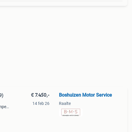
€ 7.450,-
Boshuizen Motor Service
9)
14 feb 26
Raalte
ampen
rleg
9,-