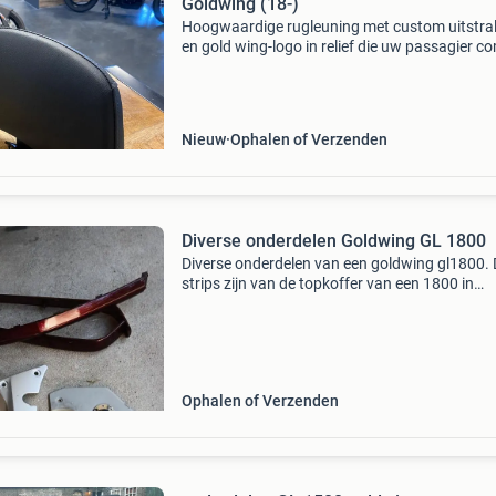
Goldwing (18-)
Hoogwaardige rugleuning met custom uitstra
en gold wing-logo in relief die uw passagier c
garandeert. Te monteren op gold wing-modell
zonder topkoffer. Deze passagiersrugleuning 
worden
Nieuw
Ophalen of Verzenden
Diverse onderdelen Goldwing GL 1800
Diverse onderdelen van een goldwing gl1800.
strips zijn van de topkoffer van een 1800 in
cabernet red en verkeren in nieuwstaat. Bouw
2006/2007 laat maar weten waar je belang bij
hebt.de condit
Ophalen of Verzenden