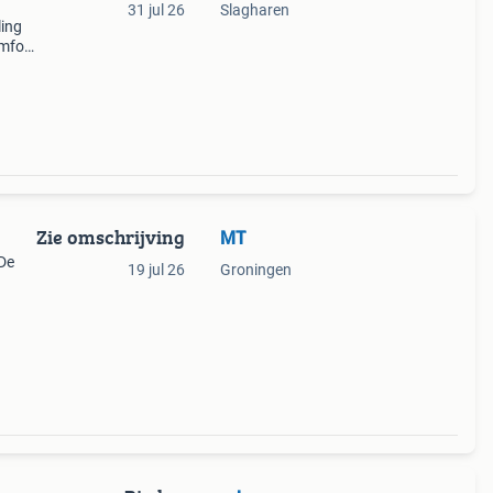
31 jul 26
Slagharen
ling
omfort
en
kan
Zie omschrijving
MT
 De
19 jul 26
Groningen
jaar