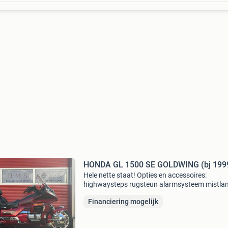
HONDA GL 1500 SE GOLDWING (bj 199
Hele nette staat! Opties en accessoires:
highwaysteps rugsteun alarmsysteem mistl
inruil mogelijk! Wij leveren onze motoren in ove
Financiering mogelijk
af met: 12 maanden bovag garantie voor € 34
het gara