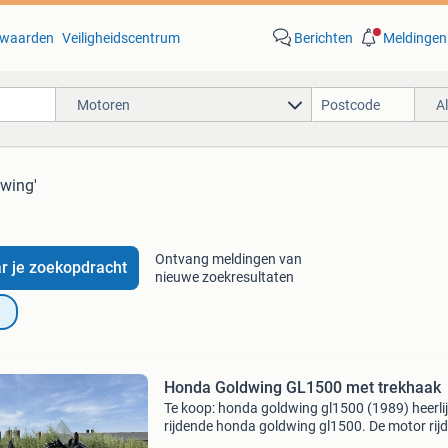
waarden
Veiligheidscentrum
Berichten
Meldingen
Motoren
A
dwing'
Ontvang meldingen van
r je zoekopdracht
nieuwe zoekresultaten
Honda Goldwing GL1500 met trekhaak
Te koop: honda goldwing gl1500 (1989) heerli
rijdende honda goldwing gl1500. De motor rijd
schakelt en remt zoals het hoort. Alles wat ero