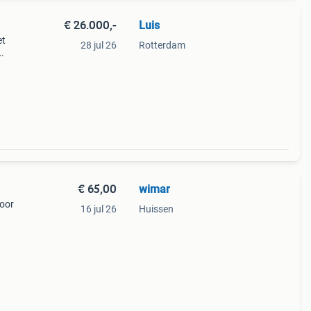
€ 26.000,-
Luis
et
28 jul 26
Rotterdam
e,
rd
€ 65,00
wimar
voor
16 jul 26
Huissen