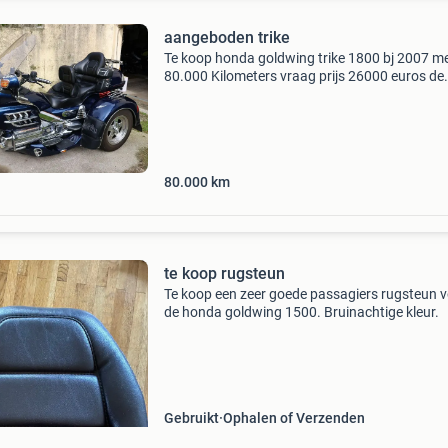
aangeboden trike
Te koop honda goldwing trike 1800 bj 2007 m
80.000 Kilometers vraag prijs 26000 euros de
motorfiets bevindt zich op dit moment in spanj
maar na afspraak kan hij naar nederland woo
gestuurd
80.000
km
te koop rugsteun
Te koop een zeer goede passagiers rugsteun 
de honda goldwing 1500. Bruinachtige kleur.
Gebruikt
Ophalen of Verzenden