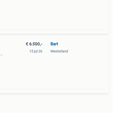
€ 6.500,-
Bart
15 jul 26
Westerland
n
r! Rij
ge