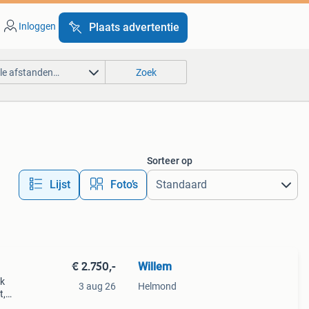
Inloggen
Plaats advertentie
lle afstanden…
Zoek
Sorteer op
Lijst
Foto’s
€ 2.750,-
Willem
jk
3 aug 26
Helmond
t,
p zit