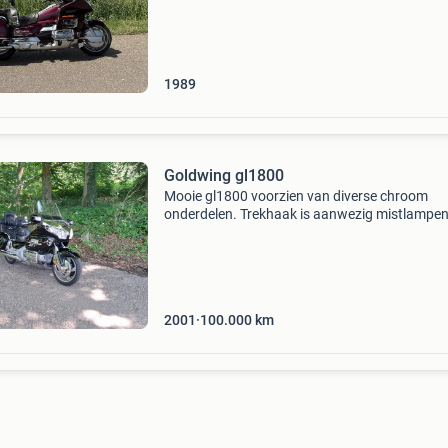
werkt naar behoren! De motor wordt verkocht
inclusie
1989
Goldwing gl1800
Mooie gl1800 voorzien van diverse chroom
onderdelen. Trekhaak is aanwezig mistlampe
motor nog niet zo lang in bezit. Vind m te zwaa
zelf al jaren xjr 1300. En blijf daar ook bij. Vori
eigenaa
2001
100.000
km