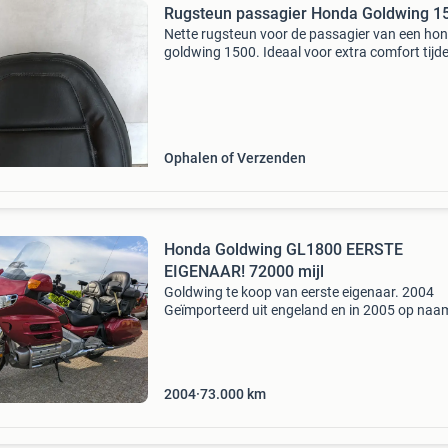
Rugsteun passagier Honda Goldwing 1
Nette rugsteun voor de passagier van een ho
goldwing 1500. Ideaal voor extra comfort tijd
lange ritten. De rugsteun is in goede staat en 
voor montage.
Ophalen of Verzenden
Honda Goldwing GL1800 EERSTE
EIGENAAR! 72000 mijl
Goldwing te koop van eerste eigenaar. 2004
Geïmporteerd uit engeland en in 2005 op naa
gezet. Verder geen andere eigenaar gehad. Alt
zeer zuinig op geweest en altijd netjes zijn beu
gehad. Nie
2004
73.000
km