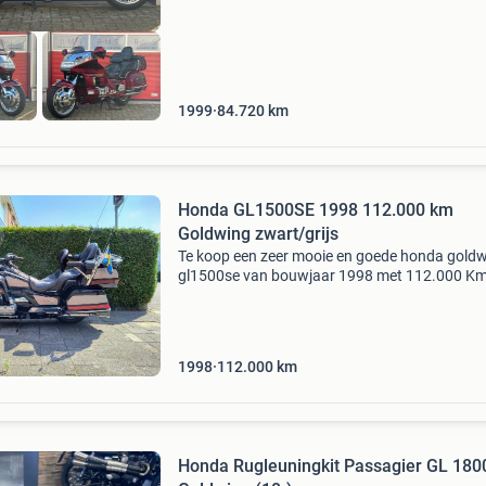
1999
84.720
km
Honda GL1500SE 1998 112.000 km
Goldwing zwart/grijs
Te koop een zeer mooie en goede honda gold
gl1500se van bouwjaar 1998 met 112.000 Km
goldwing gaat weg omdat deze me te zwaar is
op zoek ga naar een minder zware motor dus
eventuele inru
1998
112.000
km
Honda Rugleuningkit Passagier GL 180