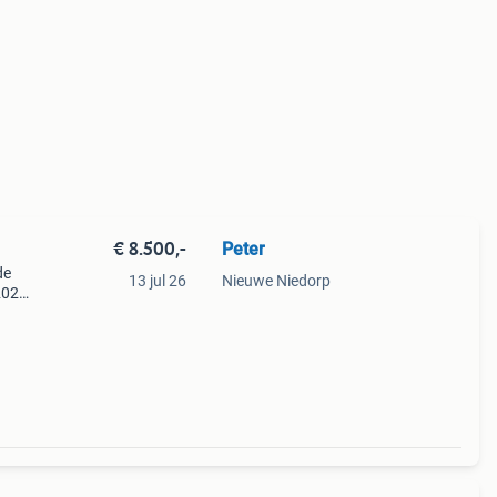
€ 8.500,-
Peter
de
13 jul 26
Nieuwe Niedorp
2025
en
en.